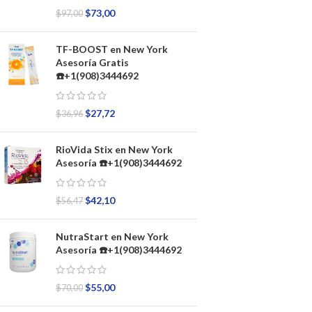
$
73,00
$
97,00
TF-BOOST en New York
Asesoría Gratis
☎️+1(908)3444692
$
27,72
$
36,96
RioVida Stix en New York
Asesoría ☎️+1(908)3444692
$
42,10
$
56,47
NutraStart en New York
Asesoría ☎️+1(908)3444692
$
55,00
$
70,00