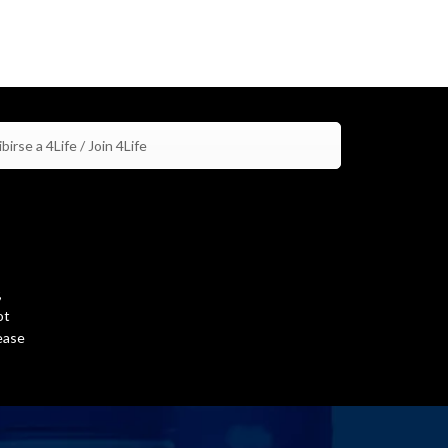
birse a 4Life / Join 4Life
,
ot
ease