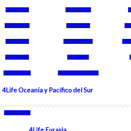
4Life Austria
4Life Rumania
4
4Life Andorra
4Life Croacia
4Li
4Life Polonia
4Life Eslovaquia
4Life
4Life Estonia
4Life Crecia
4Life Eslovenia
4Life Irlanda del Norte
4Life Oceanía y Pacífico del Sur
4Life Australia
4Life Eurasia