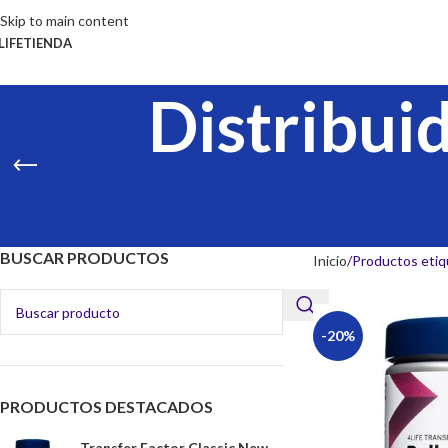
Skip to main content
LIFE
TIENDA
Distribuid
BUSCAR PRODUCTOS
Inicio
Productos etiqu
-20%
PRODUCTOS DESTACADOS
Transfer Factor Classic New