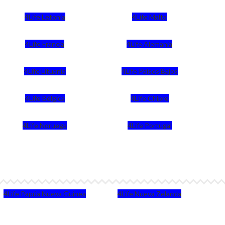
4Life Letonia
4Life Malta
4Life Francia
4Life Alemania
4Life Lituania
4Life Paises Bajos
4Life Bélgica
4Life Chipre
4Life Noruega
4Life Portugal
4Life Papúa Nueva Guinea
4Life Nueva Zelanda