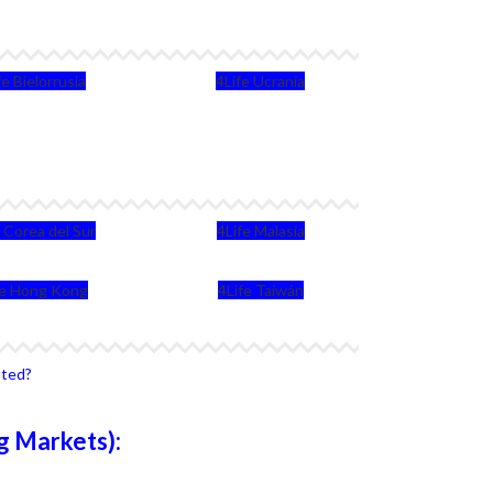
fe Bielorrusia
4Life Ucrania
e Corea del Sur
4Life Malasia
fe Hong Kong
4Life Taiwán
sted?
g Markets):