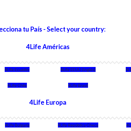
ecciona tu País - Select your country:
4Life Américas
4Life Ecuador
4Life EEUU (Inglés)
4L
4Life Chile
4Life Brasil
4Life Europa
4Life Bulgaria
4Life República Checa
4L