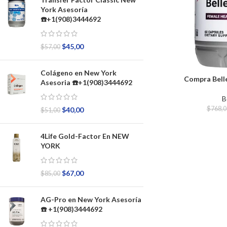
York Asesoría
☎️+1(908)3444692
$
45,00
$
57,00
Colágeno en New York
Compra Belle
Asesoria ☎️+1(908)3444692
B
$
768,0
$
40,00
$
51,00
4Life Gold-Factor En NEW
YORK
$
67,00
$
85,00
AG-Pro en New York Asesoría
☎️ +1(908)3444692