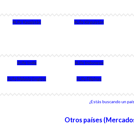
4Life Kazajstán
4Life Kirguistán
4Life India
4Life Indonesia
4Life Malasia (Inglés)
4Life Filipinas
¿Estás buscando un país 
Otros países (Mercados