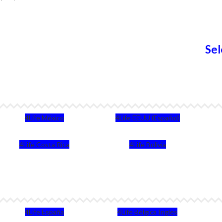
Sel
4Life México
4Life EEUU (Español)
4Life Costa Rica
4Life Bolivia
4Life España
4Life Bélgica Ingles