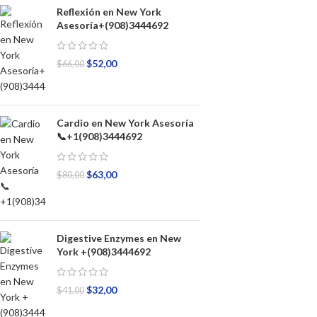
Reflexión en New York
Asesoría+(908)3444692
$
52,00
$
66,00
Cardio en New York Asesoría
📞+1(908)3444692
$
63,00
$
80,00
Digestive Enzymes en New
York +(908)3444692
$
32,00
$
41,00