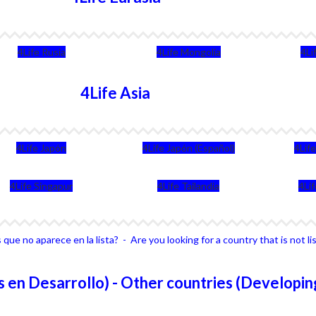
4Life Rusia
4Life Mongolia
4Li
4Life Asia
4Life Japón
4Life Japón (Español)
4Lif
4Life Singapur
4Life Tailandia
4Li
que no aparece en la lista? - Are you looking for a country that is not li
 en Desarrollo) - Other countries (Developin