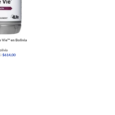
 Vie™ en Bolivia
olivia
$
614,00
0