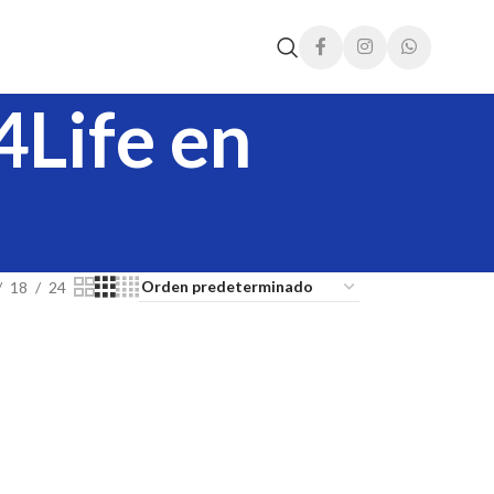
4Life en
18
24