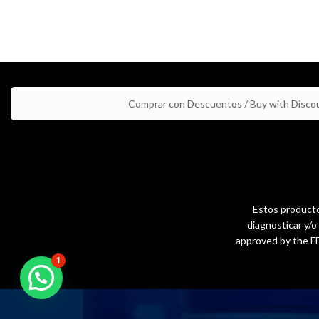
Comprar con Descuentos / Buy with Disco
Estos productos
diagnosticar y/
approved by the FD
1