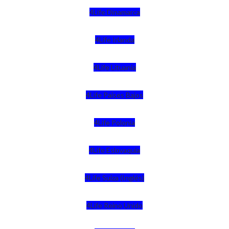
4Life Dinamarca
4Life Irlanda
4Life Lituania
4Life Paises Bajos
4Life Polonia
4Life Eslovaquia
4Life Suiza (Inglés)
4Life Reino Unido