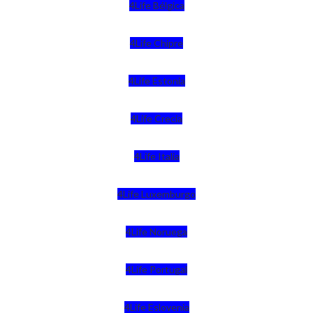
4Life Bélgica
4Life Chipre
4Life Estonia
4Life Crecia
4Life Italia
4Life Luxemburgo
4Life Noruega
4Life Portugal
4Life Eslovenia