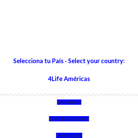
Selecciona tu País - Select your country:
4Life Américas
4Life México
4Life EEUU (Español)
4Life Ecuador