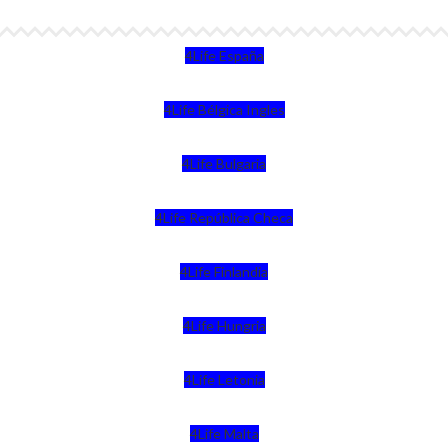
4Life España
4Life Bélgica Ingles
4Life Bulgaria
4Life República Checa
4Life Finlandia
4Life Hungria
4Life Letonia
4Life Malta