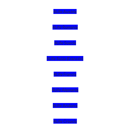
4Life Austria
4Life Rumania
4Life Suecia
4Life Suiza (Francés)
4Life Francia
4Life Alemania
4Life Andorra
4Life Croacia