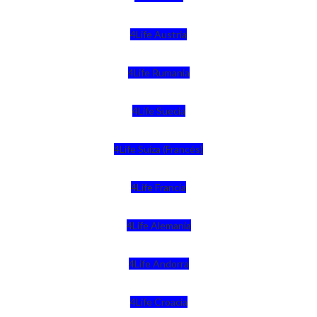
4Life Austria
4Life Rumania
4Life Suecia
4Life Suiza (Francés)
4Life Francia
4Life Alemania
4Life Andorra
4Life Croacia