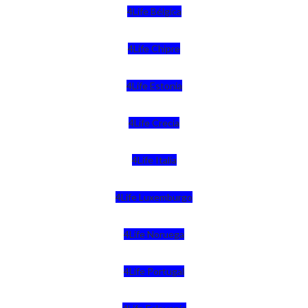
4Life Bélgica
4Life Chipre
4Life Estonia
4Life Crecia
4Life Italia
4Life Luxemburgo
4Life Noruega
4Life Portugal