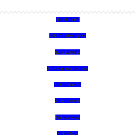
4Life España
4Life Bélgica Ingles
4Life Bulgaria
4Life República Checa
4Life Finlandia
4Life Hungria
4Life Letonia
4Life Malta