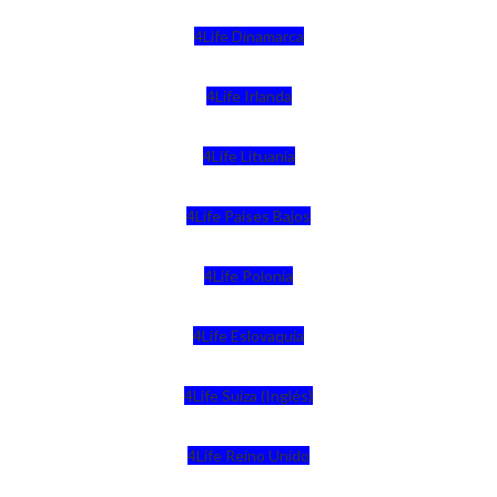
4Life Dinamarca
4Life Irlanda
4Life Lituania
4Life Paises Bajos
4Life Polonia
4Life Eslovaquia
4Life Suiza (Inglés)
4Life Reino Unido