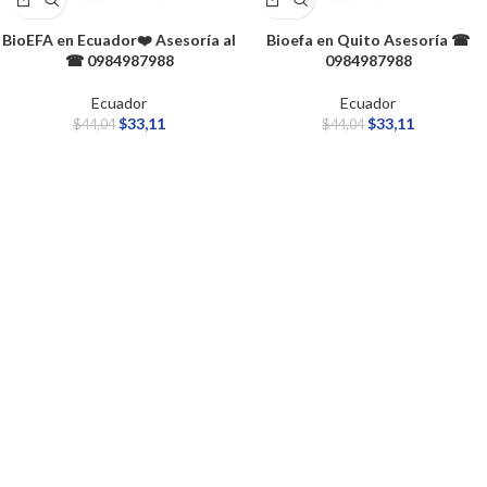
BioEFA en Ecuador❤️ Asesoría al
Bioefa en Quito Asesoría ☎
☎ 0984987988
0984987988
Ecuador
Ecuador
$
33,11
$
33,11
$
44,04
$
44,04