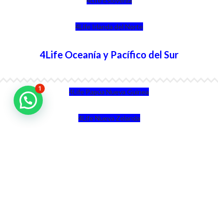
4Life Eslovenia
4Life Irlanda del Norte
4Life Oceanía y Pacífico del Sur
1
4Life Papúa Nueva Guinea
4Life Nueva Zelanda
4Life Australia
4Life Eurasia
4Life Kazajstán