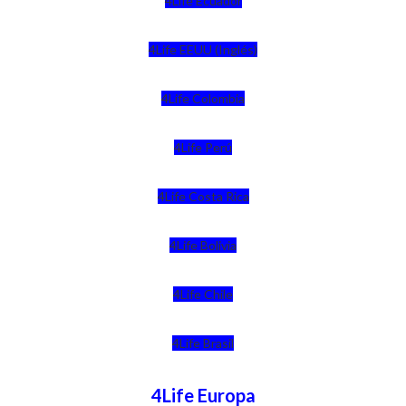
4Life Ecuador
4Life EEUU (Inglés)
4Life Colombia
4Life Perú
4Life Costa Rica
4Life Bolivia
4Life Chile
4Life Brasil
4Life Europa