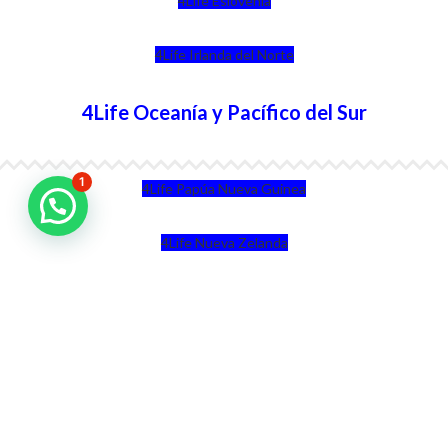
4Life Eslovenia
4Life Irlanda del Norte
4Life Oceanía y Pacífico del Sur
1
4Life Papúa Nueva Guinea
4Life Nueva Zelanda
4Life Australia
4Life Eurasia
4Life Kazajstán