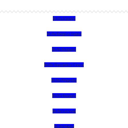
4Life España
4Life Bélgica Ingles
4Life Bulgaria
4Life República Checa
4Life Finlandia
4Life Hungria
4Life Letonia
4Life Malta