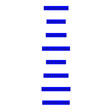
4Life Dinamarca
4Life Irlanda
4Life Lituania
4Life Paises Bajos
4Life Polonia
4Life Eslovaquia
4Life Suiza (Inglés)
4Life Reino Unido