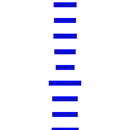
4Life Bélgica
4Life Chipre
4Life Estonia
4Life Crecia
4Life Italia
4Life Luxemburgo
4Life Noruega
4Life Portugal