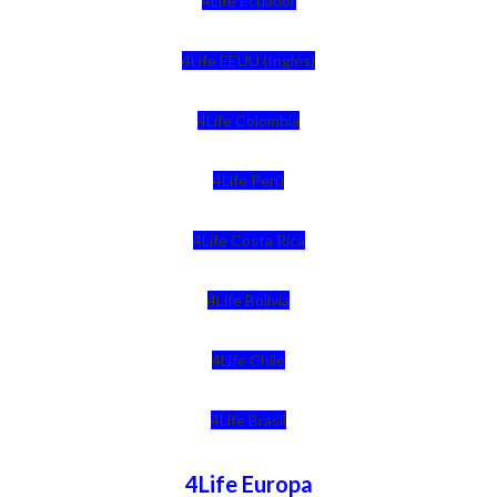
4Life Ecuador
4Life EEUU (Inglés)
4Life Colombia
4Life Perú
4Life Costa Rica
4Life Bolivia
4Life Chile
4Life Brasil
4Life Europa