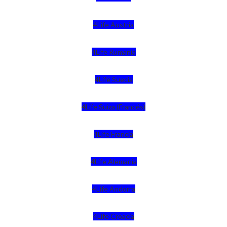
4Life Austria
4Life Rumania
4Life Suecia
4Life Suiza (Francés)
4Life Francia
4Life Alemania
4Life Andorra
4Life Croacia