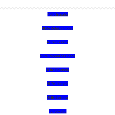
4Life España
4Life Bélgica Ingles
4Life Bulgaria
4Life República Checa
4Life Finlandia
4Life Hungria
4Life Letonia
4Life Malta