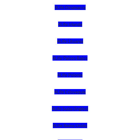
4Life Dinamarca
4Life Irlanda
4Life Lituania
4Life Paises Bajos
4Life Polonia
4Life Eslovaquia
4Life Suiza (Inglés)
4Life Reino Unido