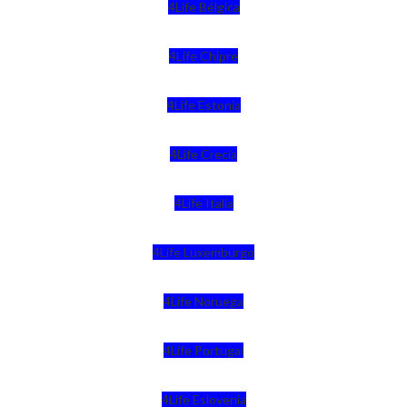
4Life Bélgica
4Life Chipre
4Life Estonia
4Life Crecia
4Life Italia
4Life Luxemburgo
4Life Noruega
4Life Portugal
4Life Eslovenia