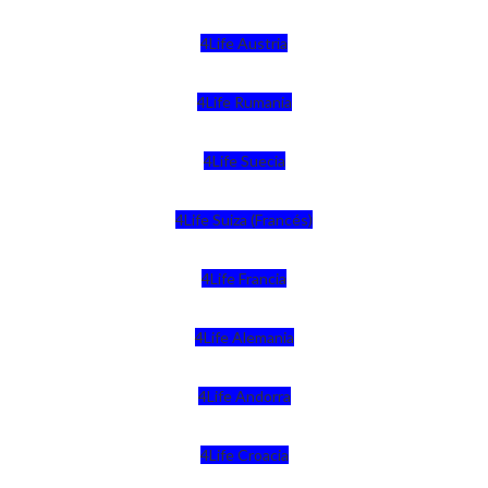
4Life Austria
4Life Rumania
4Life Suecia
4Life Suiza (Francés)
4Life Francia
4Life Alemania
4Life Andorra
4Life Croacia