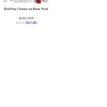
RioVida Chews en New York
4Life USA
$
27,00
$
34,00