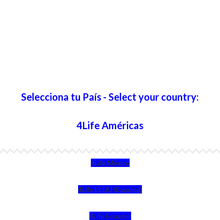
Selecciona tu País - Select your country:
4Life Américas
4Life México
4Life EEUU (Español)
4Life Ecuador