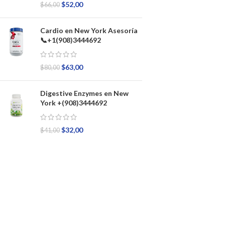
$
52,00
$
66,00
Cardio en New York Asesoría
📞+1(908)3444692
$
63,00
$
80,00
Digestive Enzymes en New
York +(908)3444692
$
32,00
$
41,00