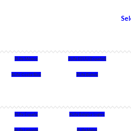
Sel
4Life México
4Life EEUU (Español)
4Life Costa Rica
4Life Bolivia
4Life España
4Life Bélgica Ingles
4Life Letonia
4Life Malta