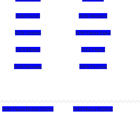
4Life Francia
4Life Alemania
4Life Lituania
4Life Paises Bajos
4Life Bélgica
4Life Chipre
4Life Noruega
4Life Portugal
4Life Papúa Nueva Guinea
4Life Nueva Zelanda