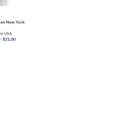
 en New York
fe USA
$
21,00
00