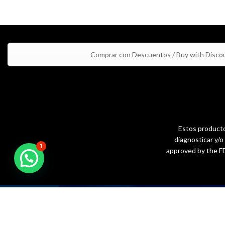
Comprar con Descuentos / Buy with Disco
Estos productos
diagnosticar y/
1
approved by the FD