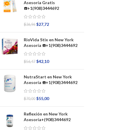
Asesoría Gratis
☎️+1(908)3444692
$
27,72
$
36,96
RioVida Stix en New York
Asesoría ☎️+1(908)3444692
$
42,10
$
56,47
NutraStart en New York
Asesoría ☎️+1(908)3444692
$
55,00
$
70,00
Reflexión en New York
Asesoría+(908)3444692