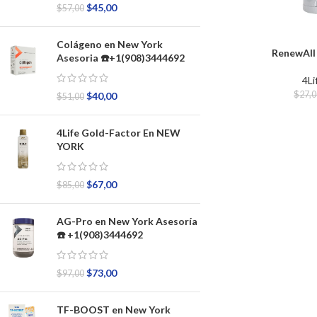
$
45,00
$
57,00
Colágeno en New York
RenewAll
Asesoria ☎️+1(908)3444692
4Li
$
27,
$
40,00
$
51,00
4Life Gold-Factor En NEW
YORK
$
67,00
$
85,00
AG-Pro en New York Asesoría
☎️ +1(908)3444692
$
73,00
$
97,00
TF-BOOST en New York