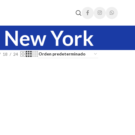
n New York
18
24