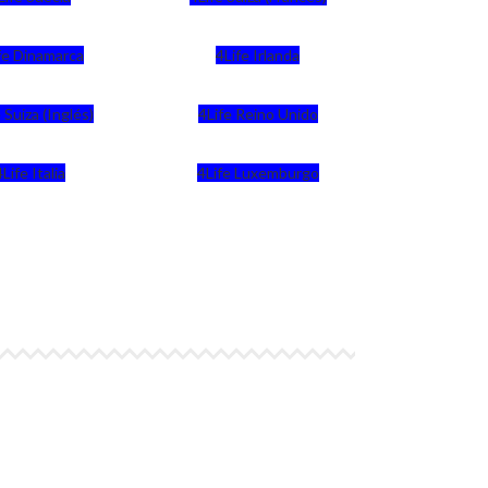
fe Dinamarca
4Life Irlanda
 Suiza (Inglés)
4Life Reino Unido
4Life Italia
4Life Luxemburgo