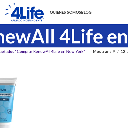
QUIENES SOMOS
BLOG
ewAll 4Life e
uetados “Comprar RenewAll 4Life en New York”
Mostrar
9
12