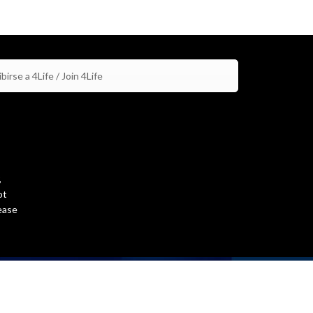
birse a 4Life / Join 4Life
,
ot
ease