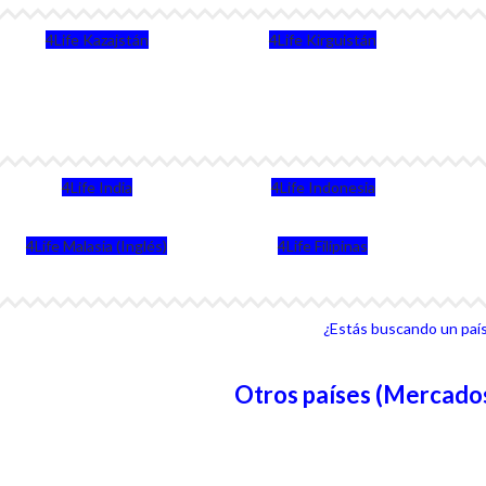
4Life Kazajstán
4Life Kirguistán
4Life India
4Life Indonesia
4Life Malasia (Inglés)
4Life Filipinas
¿Estás buscando un país 
Otros países (Mercados