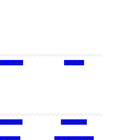
ife Colombia
4Life Perú
ife Finlandia
4Life Hungria
Life Suecia
4Life Suiza (Francés)