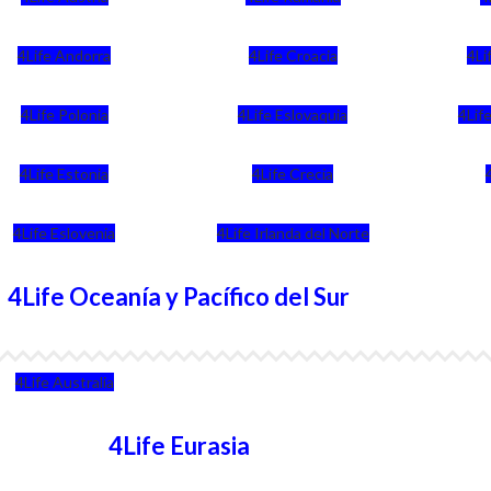
4Life Andorra
4Life Croacia
4Li
4Life Polonia
4Life Eslovaquia
4Life
4Life Estonia
4Life Crecia
4Life Eslovenia
4Life Irlanda del Norte
4Life Oceanía y Pacífico del Sur
4Life Australia
4Life Eurasia