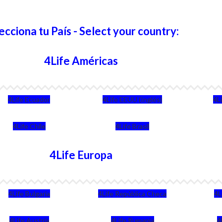
ecciona tu País - Select your country:
4Life Américas
4Life Ecuador
4Life EEUU (Inglés)
4L
4Life Chile
4Life Brasil
4Life Europa
4Life Bulgaria
4Life República Checa
4L
4Life Austria
4Life Rumania
4