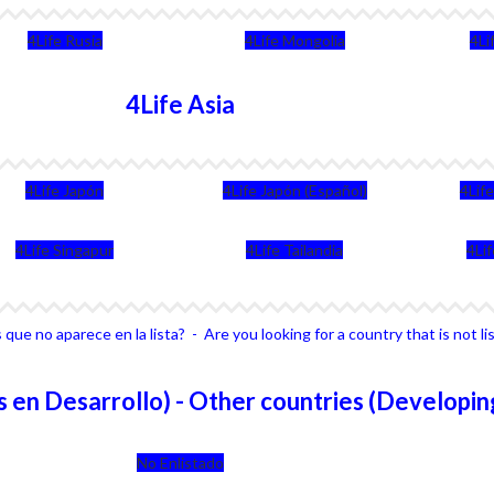
4Life Rusia
4Life Mongolia
4Li
4Life Asia
4Life Japón
4Life Japón (Español)
4Lif
4Life Singapur
4Life Tailandia
4Li
que no aparece en la lista? - Are you looking for a country that is not li
 en Desarrollo) - Other countries (Developin
No Enlistado