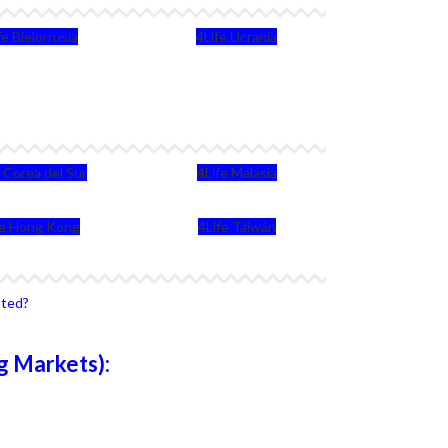
fe Bielorrusia
4Life Ucrania
e Corea del Sur
4Life Malasia
fe Hong Kong
4Life Taiwán
sted?
g Markets):