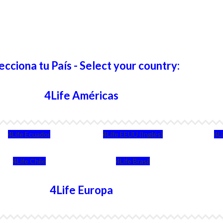
ecciona tu País - Select your country:
4Life Américas
4Life Ecuador
4Life EEUU (Inglés)
4L
4Life Chile
4Life Brasil
4Life Europa