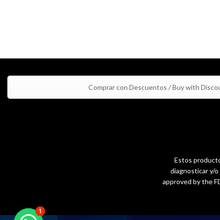
Comprar con Descuentos / Buy with Disco
Estos productos
diagnosticar y/
approved by the FD
1