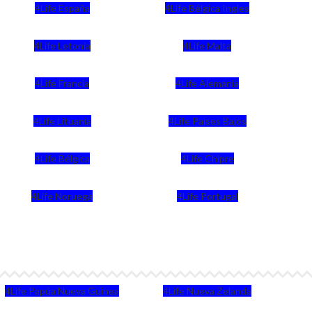
4Life España
4Life Bélgica Ingles
4Life Letonia
4Life Malta
4Life Francia
4Life Alemania
4Life Lituania
4Life Paises Bajos
4Life Bélgica
4Life Chipre
4Life Noruega
4Life Portugal
4Life Papúa Nueva Guinea
4Life Nueva Zelanda