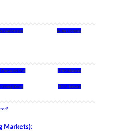
fe Bielorrusia
4Life Ucrania
e Corea del Sur
4Life Malasia
fe Hong Kong
4Life Taiwán
sted?
g Markets):