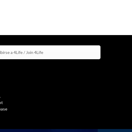
birse a 4Life / Join 4Life
,
ot
ease