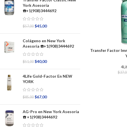
York Asesoría
☎️+1(908)3444692
$
45,00
$
57,00
Colágeno en New York
Asesoria ☎️+1(908)3444692
Transfer Factor I
$
40,00
$
51,00
4Li
$
37,
4Life Gold-Factor En NEW
YORK
$
67,00
$
85,00
AG-Pro en New York Asesoría
☎️ +1(908)3444692