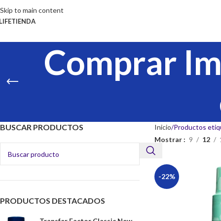
Skip to main content
LIFE
TIENDA
Comprar Im
BUSCAR PRODUCTOS
Inicio
Productos etiq
Mostrar
9
12
-22%
PRODUCTOS DESTACADOS
Transfer Factor Classic New