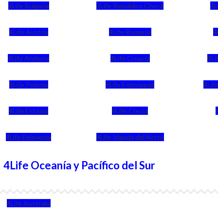
4Life Bulgaria
4Life República Checa
4L
4Life Austria
4Life Rumania
4
4Life Andorra
4Life Croacia
4Li
4Life Polonia
4Life Eslovaquia
4Life
4Life Estonia
4Life Crecia
4Life Eslovenia
4Life Irlanda del Norte
4Life Oceanía y Pacífico del Sur
4Life Australia