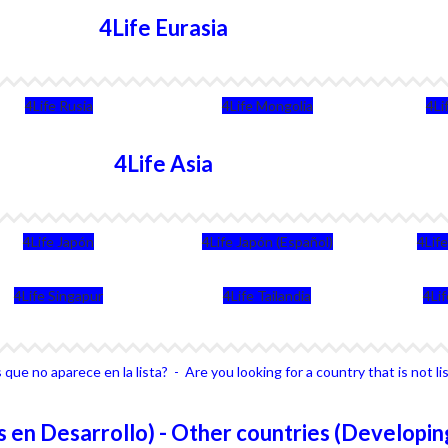
4Life Eurasia
4Life Rusia
4Life Mongolia
4Li
4Life Asia
4Life Japón
4Life Japón (Español)
4Lif
4Life Singapur
4Life Tailandia
4Li
que no aparece en la lista? - Are you looking for a country that is not li
 en Desarrollo) - Other countries (Developin