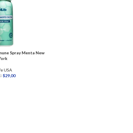
mmune Spray Menta New
York
fe USA
$
29,00
00