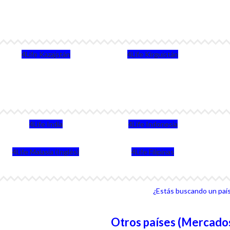
4Life Kazajstán
4Life Kirguistán
4Life India
4Life Indonesia
4Life Malasia (Inglés)
4Life Filipinas
¿Estás buscando un país 
Otros países (Mercados