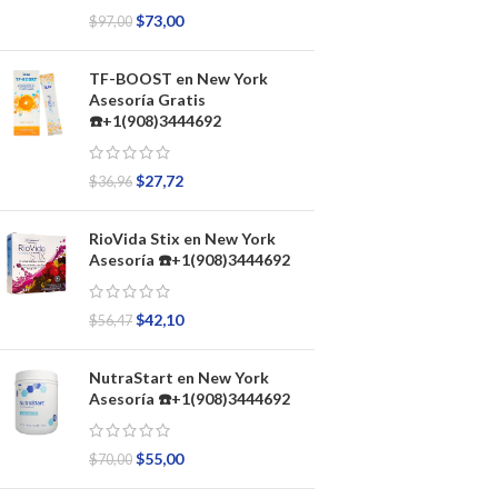
$
73,00
$
97,00
TF-BOOST en New York
Asesoría Gratis
☎️+1(908)3444692
$
27,72
$
36,96
RioVida Stix en New York
Asesoría ☎️+1(908)3444692
$
42,10
$
56,47
NutraStart en New York
Asesoría ☎️+1(908)3444692
$
55,00
$
70,00