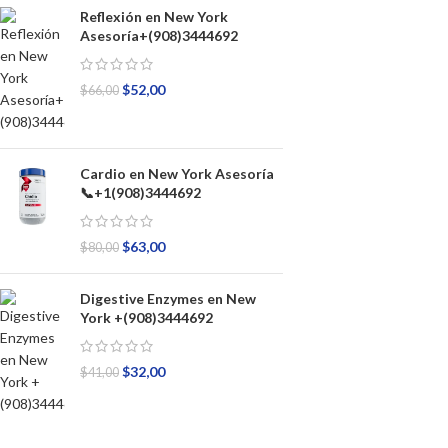
Reflexión en New York
Asesoría+(908)3444692
$
52,00
$
66,00
Cardio en New York Asesoría
📞+1(908)3444692
$
63,00
$
80,00
Digestive Enzymes en New
York +(908)3444692
$
32,00
$
41,00