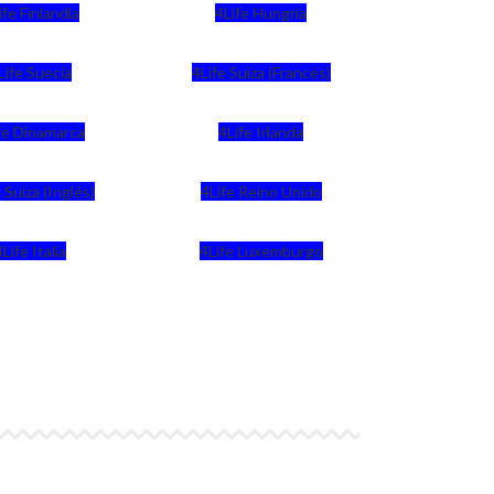
ife Finlandia
4Life Hungria
Life Suecia
4Life Suiza (Francés)
fe Dinamarca
4Life Irlanda
 Suiza (Inglés)
4Life Reino Unido
4Life Italia
4Life Luxemburgo