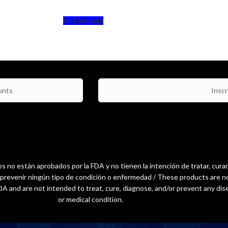
No Enlistado
unts
Inscri
 no están aprobados por la FDA y no tienen la intención de tratar, curar
o prevenir ningún tipo de condición o enfermedad / These products are n
A and are not intended to treat, cure, diagnose, and/or prevent any dis
or medical condition.