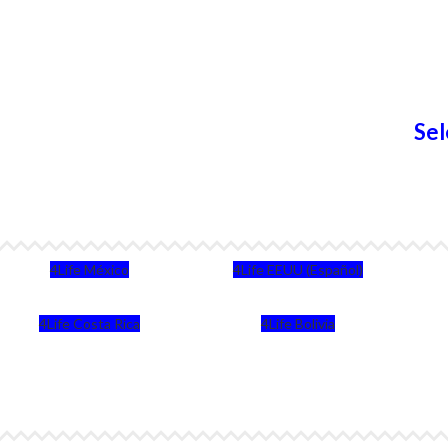
Sel
4Life México
4Life EEUU (Español)
4Life Costa Rica
4Life Bolivia