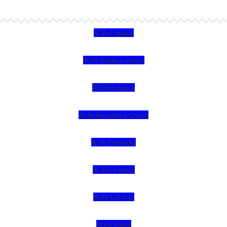
4Life España
4Life Bélgica Ingles
4Life Bulgaria
4Life República Checa
4Life Finlandia
4Life Hungria
4Life Letonia
4Life Malta