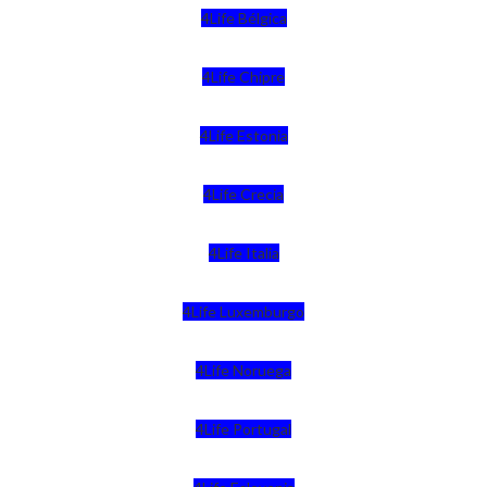
4Life Bélgica
4Life Chipre
4Life Estonia
4Life Crecia
4Life Italia
4Life Luxemburgo
4Life Noruega
4Life Portugal