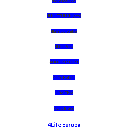
4Life Ecuador
4Life EEUU (Inglés)
4Life Colombia
4Life Perú
4Life Costa Rica
4Life Bolivia
4Life Chile
4Life Brasil
4Life Europa