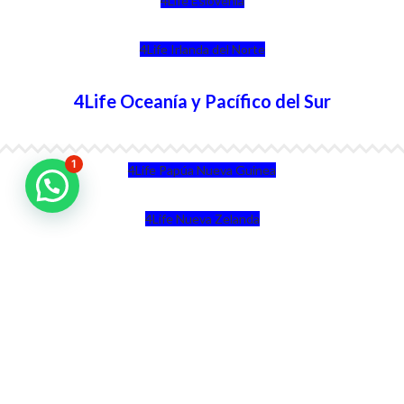
4Life Eslovenia
4Life Irlanda del Norte
4Life Oceanía y Pacífico del Sur
1
4Life Papúa Nueva Guinea
4Life Nueva Zelanda
4Life Australia
4Life Eurasia
4Life Kazajstán