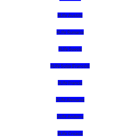
4Life Austria
4Life Rumania
4Life Suecia
4Life Suiza (Francés)
4Life Francia
4Life Alemania
4Life Andorra
4Life Croacia