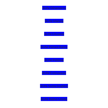
4Life Dinamarca
4Life Irlanda
4Life Lituania
4Life Paises Bajos
4Life Polonia
4Life Eslovaquia
4Life Suiza (Inglés)
4Life Reino Unido