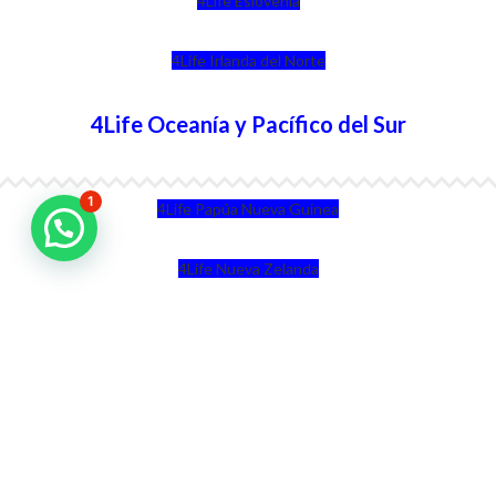
4Life Eslovenia
4Life Irlanda del Norte
4Life Oceanía y Pacífico del Sur
1
4Life Papúa Nueva Guinea
4Life Nueva Zelanda
4Life Australia
4Life Eurasia
4Life Kazajstán