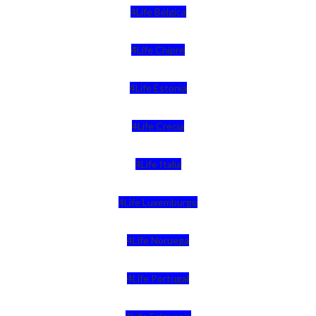
4Life Bélgica
4Life Chipre
4Life Estonia
4Life Crecia
4Life Italia
4Life Luxemburgo
4Life Noruega
4Life Portugal