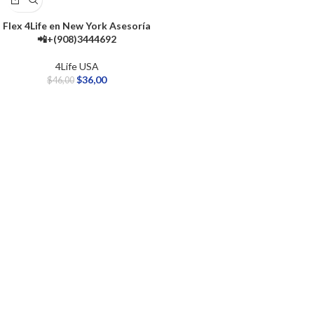
Flex 4Life en New York Asesoría
📲+(908)3444692
4Life USA
$
36,00
$
46,00