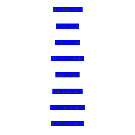
4Life Dinamarca
4Life Irlanda
4Life Lituania
4Life Paises Bajos
4Life Polonia
4Life Eslovaquia
4Life Suiza (Inglés)
4Life Reino Unido