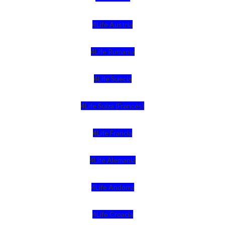
4Life Austria
4Life Rumania
4Life Suecia
4Life Suiza (Francés)
4Life Francia
4Life Alemania
4Life Andorra
4Life Croacia