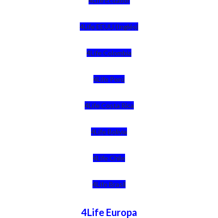
4Life Ecuador
4Life EEUU (Inglés)
4Life Colombia
4Life Perú
4Life Costa Rica
4Life Bolivia
4Life Chile
4Life Brasil
4Life Europa