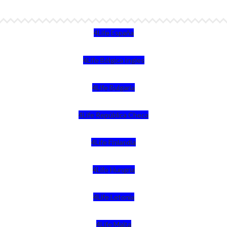
4Life España
4Life Bélgica Ingles
4Life Bulgaria
4Life República Checa
4Life Finlandia
4Life Hungria
4Life Letonia
4Life Malta