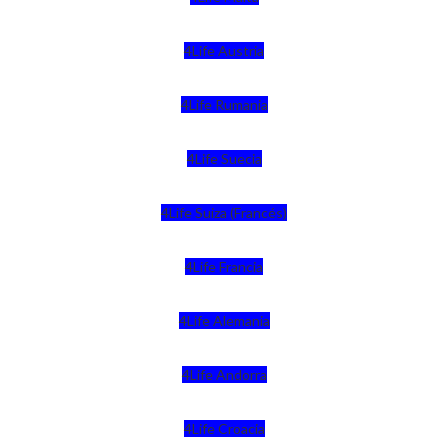
4Life Austria
4Life Rumania
4Life Suecia
4Life Suiza (Francés)
4Life Francia
4Life Alemania
4Life Andorra
4Life Croacia