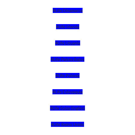
4Life Dinamarca
4Life Irlanda
4Life Lituania
4Life Paises Bajos
4Life Polonia
4Life Eslovaquia
4Life Suiza (Inglés)
4Life Reino Unido