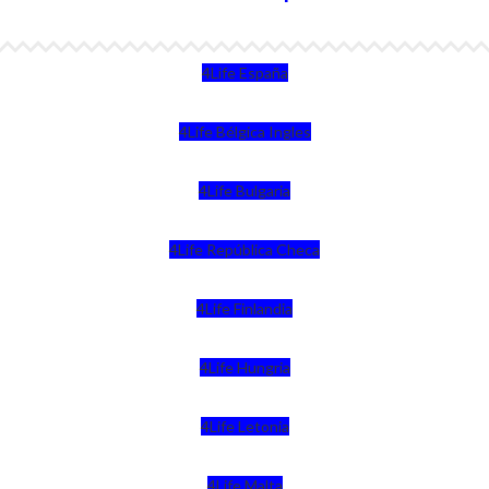
4Life España
4Life Bélgica Ingles
4Life Bulgaria
4Life República Checa
4Life Finlandia
4Life Hungria
4Life Letonia
4Life Malta