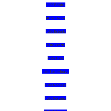
4Life Bélgica
4Life Chipre
4Life Estonia
4Life Crecia
4Life Italia
4Life Luxemburgo
4Life Noruega
4Life Portugal