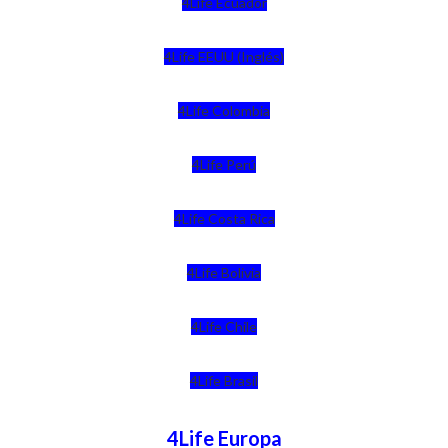
4Life Ecuador
4Life EEUU (Inglés)
4Life Colombia
4Life Perú
4Life Costa Rica
4Life Bolivia
4Life Chile
4Life Brasil
4Life Europa