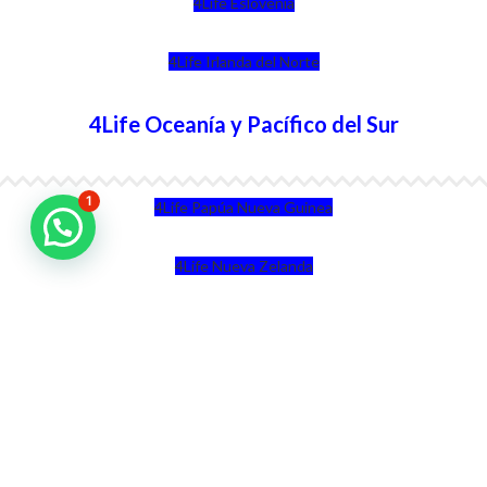
4Life Eslovenia
4Life Irlanda del Norte
4Life Oceanía y Pacífico del Sur
1
4Life Papúa Nueva Guinea
4Life Nueva Zelanda
4Life Australia
4Life Eurasia
4Life Kazajstán