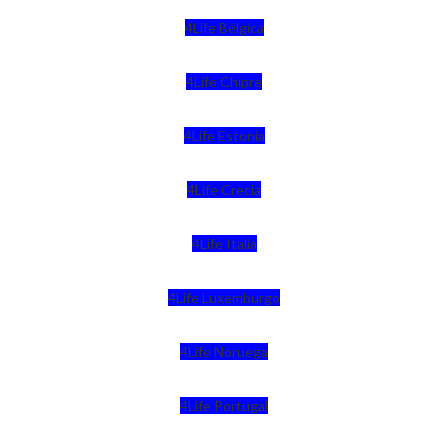
4Life Bélgica
4Life Chipre
4Life Estonia
4Life Crecia
4Life Italia
4Life Luxemburgo
4Life Noruega
4Life Portugal