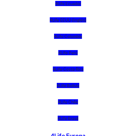
4Life Ecuador
4Life EEUU (Inglés)
4Life Colombia
4Life Perú
4Life Costa Rica
4Life Bolivia
4Life Chile
4Life Brasil
4Life Europa