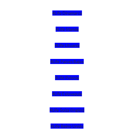
4Life Dinamarca
4Life Irlanda
4Life Lituania
4Life Paises Bajos
4Life Polonia
4Life Eslovaquia
4Life Suiza (Inglés)
4Life Reino Unido