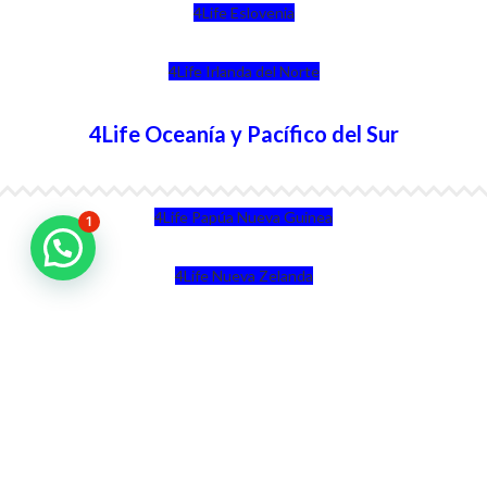
4Life Eslovenia
4Life Irlanda del Norte
4Life Oceanía y Pacífico del Sur
4Life Papúa Nueva Guinea
1
4Life Nueva Zelanda
4Life Australia
4Life Eurasia
4Life Kazajstán