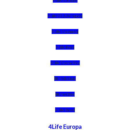
4Life Ecuador
4Life EEUU (Inglés)
4Life Colombia
4Life Perú
4Life Costa Rica
4Life Bolivia
4Life Chile
4Life Brasil
4Life Europa