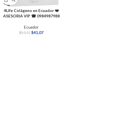
4Life Colágeno en Ecuador​ ❤️
ASESORIA VIP ☎ 0984987988
Ecuador
$
41,07
$
54,42