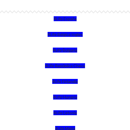
4Life España
4Life Bélgica Ingles
4Life Bulgaria
4Life República Checa
4Life Finlandia
4Life Hungria
4Life Letonia
4Life Malta