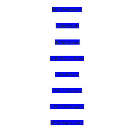
4Life Dinamarca
4Life Irlanda
4Life Lituania
4Life Paises Bajos
4Life Polonia
4Life Eslovaquia
4Life Suiza (Inglés)
4Life Reino Unido