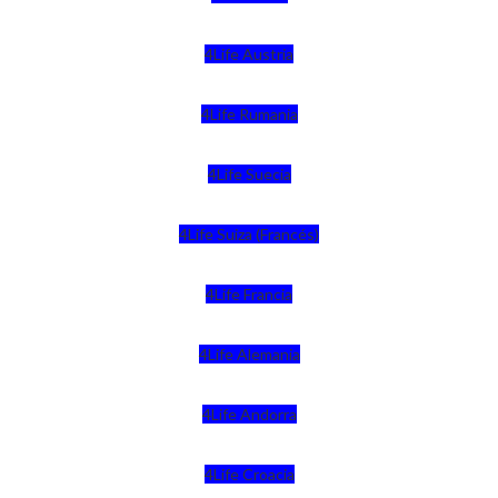
4Life Austria
4Life Rumania
4Life Suecia
4Life Suiza (Francés)
4Life Francia
4Life Alemania
4Life Andorra
4Life Croacia