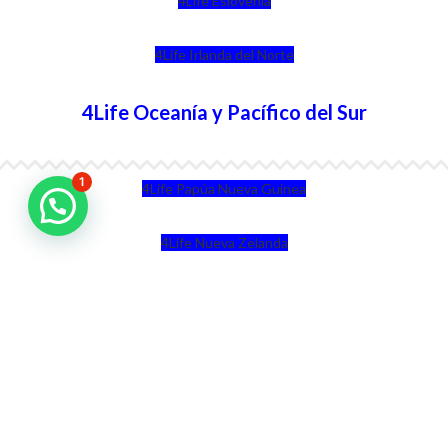
4Life Eslovenia
4Life Irlanda del Norte
4Life Oceanía y Pacífico del Sur
1
4Life Papúa Nueva Guinea
4Life Nueva Zelanda
4Life Australia
4Life Eurasia
4Life Kazajstán