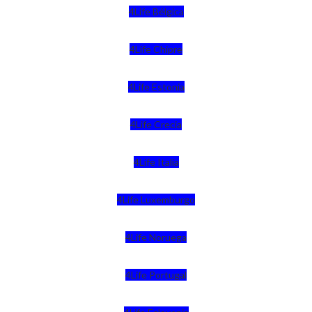
4Life Bélgica
4Life Chipre
4Life Estonia
4Life Crecia
4Life Italia
4Life Luxemburgo
4Life Noruega
4Life Portugal