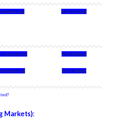
fe Bielorrusia
4Life Ucrania
e Corea del Sur
4Life Malasia
fe Hong Kong
4Life Taiwán
sted?
g Markets):