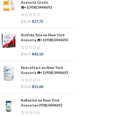
Asesoría Gratis
☎️+1(908)3444692
$
27,72
$
36,96
RioVida Stix en New York
Asesoría ☎️+1(908)3444692
$
42,10
$
56,47
NutraStart en New York
Asesoría ☎️+1(908)3444692
$
55,00
$
70,00
Reflexión en New York
Asesoría+(908)3444692