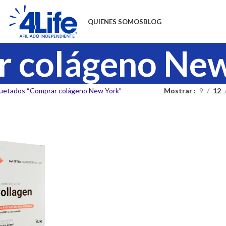
QUIENES SOMOS
BLOG
 colágeno Ne
quetados “Comprar colágeno New York”
Mostrar
9
12