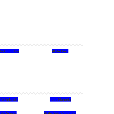
ife Colombia
4Life Perú
ife Finlandia
4Life Hungria
Life Suecia
4Life Suiza (Francés)