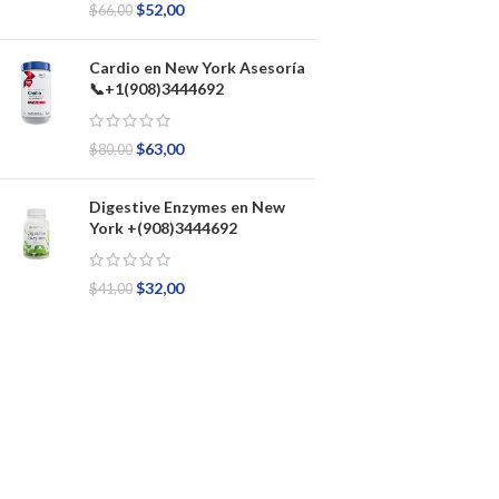
$
52,00
$
66,00
Cardio en New York Asesoría
📞+1(908)3444692
$
63,00
$
80,00
Digestive Enzymes en New
York +(908)3444692
$
32,00
$
41,00