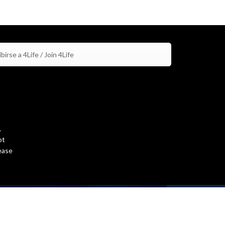
birse a 4Life / Join 4Life
,
ot
ease