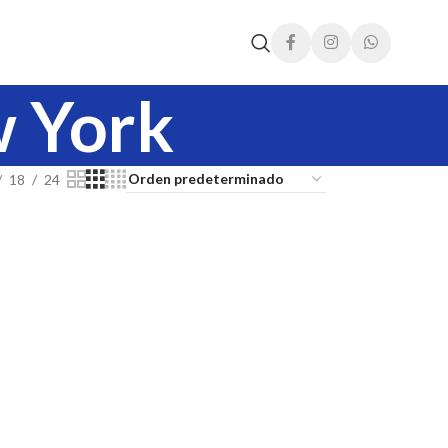
w York
18
24