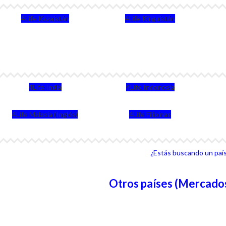
4Life Kazajstán
4Life Kirguistán
4Life India
4Life Indonesia
4Life Malasia (Inglés)
4Life Filipinas
¿Estás buscando un país 
Otros países (Mercados