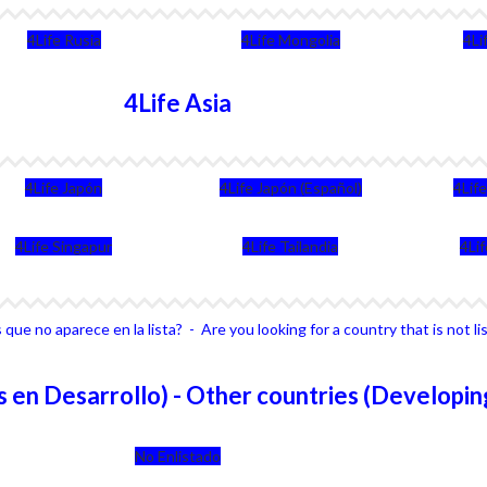
4Life Rusia
4Life Mongolia
4Li
4Life Asia
4Life Japón
4Life Japón (Español)
4Lif
4Life Singapur
4Life Tailandia
4Li
que no aparece en la lista? - Are you looking for a country that is not li
 en Desarrollo) - Other countries (Developin
No Enlistado