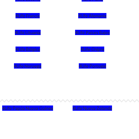
4Life Francia
4Life Alemania
4Life Lituania
4Life Paises Bajos
4Life Bélgica
4Life Chipre
4Life Noruega
4Life Portugal
4Life Papúa Nueva Guinea
4Life Nueva Zelanda