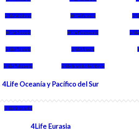
4Life Andorra
4Life Croacia
4Li
4Life Polonia
4Life Eslovaquia
4Life
4Life Estonia
4Life Crecia
4Life Eslovenia
4Life Irlanda del Norte
4Life Oceanía y Pacífico del Sur
4Life Australia
4Life Eurasia