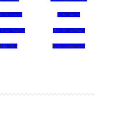
fe Dinamarca
4Life Irlanda
 Suiza (Inglés)
4Life Reino Unido
4Life Italia
4Life Luxemburgo