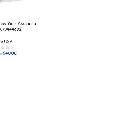
ew York Asesoria
08)3444692
fe USA
$
40,00
00