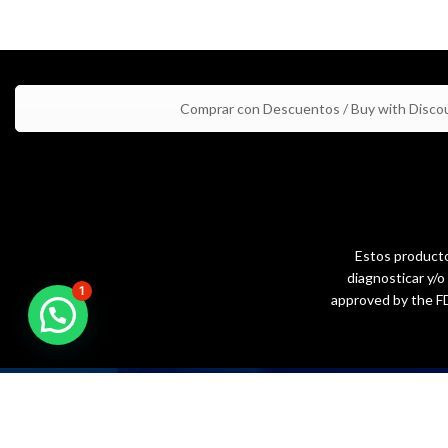
Comprar con Descuentos / Buy with Disco
Estos productos
diagnosticar y/
1
approved by the FD