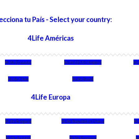
ecciona tu País - Select your country:
4Life Américas
4Life Ecuador
4Life EEUU (Inglés)
4L
4Life Chile
4Life Brasil
4Life Europa
4Life Bulgaria
4Life República Checa
4L
4Life Austria
4Life Rumania
4