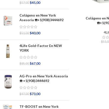
$
45,00
$
57,00
Colágeno en New York
Colágeno en N
Asesoria ☎️+1(908)3444692
☎️+1(9
4Li
$
40,00
$
51,00
$
51,
4Life Gold-Factor En NEW
YORK
$
67,00
$
85,00
AG-Pro en New York Asesoría
☎️ +1(908)3444692
$
73,00
$
97,00
TF-BOOST en New York