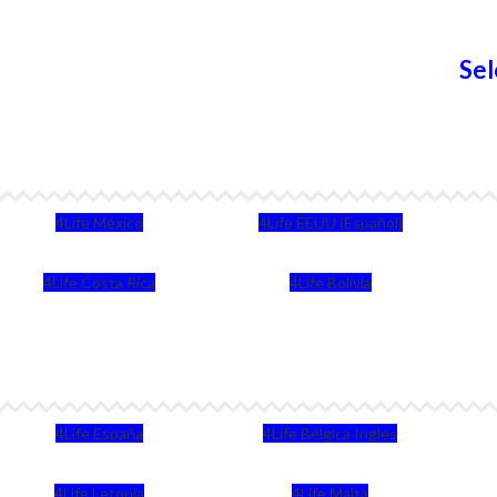
Sel
4Life México
4Life EEUU (Español)
4Life Costa Rica
4Life Bolivia
4Life España
4Life Bélgica Ingles
4Life Letonia
4Life Malta