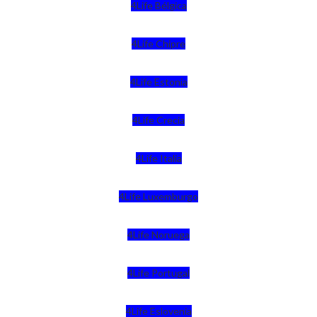
4Life Bélgica
4Life Chipre
4Life Estonia
4Life Crecia
4Life Italia
4Life Luxemburgo
4Life Noruega
4Life Portugal
4Life Eslovenia