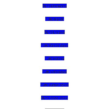
4Life Dinamarca
4Life Irlanda
4Life Lituania
4Life Paises Bajos
4Life Polonia
4Life Eslovaquia
4Life Suiza (Inglés)
4Life Reino Unido