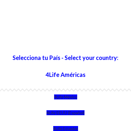
Selecciona tu País - Select your country:
4Life Américas
4Life México
4Life EEUU (Español)
4Life Ecuador