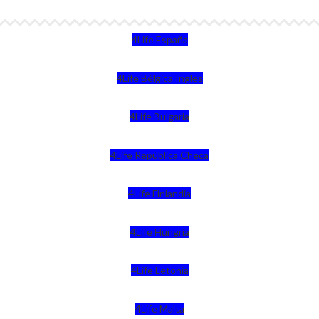
4Life España
4Life Bélgica Ingles
4Life Bulgaria
4Life República Checa
4Life Finlandia
4Life Hungria
4Life Letonia
4Life Malta