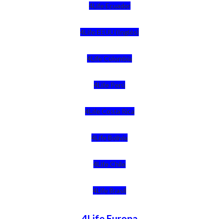
4Life Ecuador
4Life EEUU (Inglés)
4Life Colombia
4Life Perú
4Life Costa Rica
4Life Bolivia
4Life Chile
4Life Brasil
4Life Europa