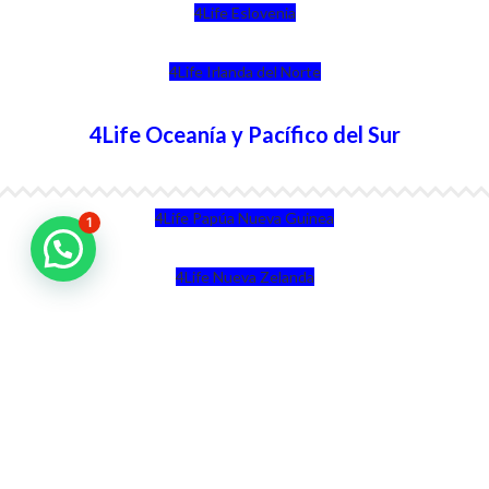
4Life Eslovenia
4Life Irlanda del Norte
4Life Oceanía y Pacífico del Sur
4Life Papúa Nueva Guinea
1
4Life Nueva Zelanda
4Life Australia
4Life Eurasia
4Life Kazajstán