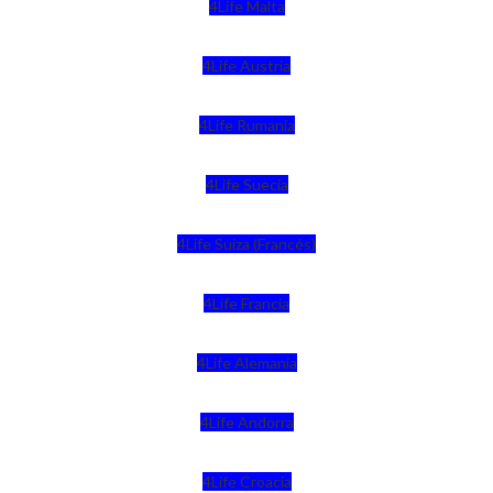
4Life Malta
4Life Austria
4Life Rumania
4Life Suecia
4Life Suiza (Francés)
4Life Francia
4Life Alemania
4Life Andorra
4Life Croacia