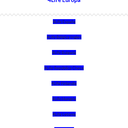
4Life España
4Life Bélgica Ingles
4Life Bulgaria
4Life República Checa
4Life Finlandia
4Life Hungria
4Life Letonia