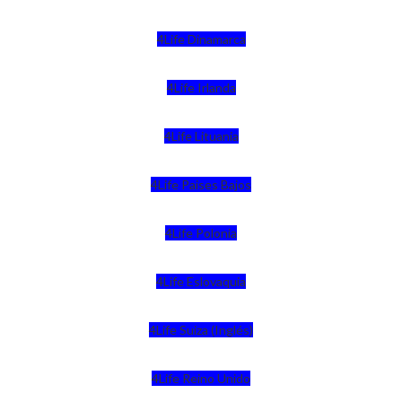
4Life Dinamarca
4Life Irlanda
4Life Lituania
4Life Paises Bajos
4Life Polonia
4Life Eslovaquia
4Life Suiza (Inglés)
4Life Reino Unido