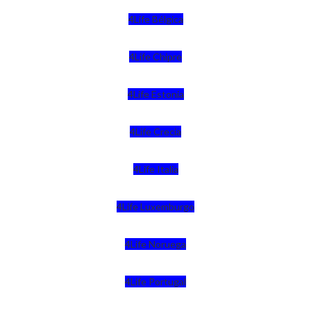
4Life Bélgica
4Life Chipre
4Life Estonia
4Life Crecia
4Life Italia
4Life Luxemburgo
4Life Noruega
4Life Portugal