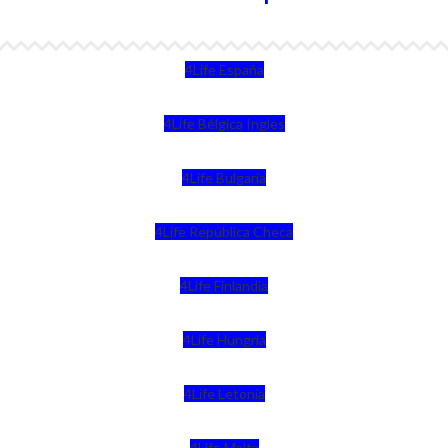
4Life España
4Life Bélgica Ingles
4Life Bulgaria
4Life República Checa
4Life Finlandia
4Life Hungria
4Life Letonia
4Life Malta