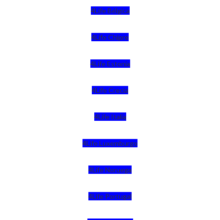
4Life Bélgica
4Life Chipre
4Life Estonia
4Life Crecia
4Life Italia
4Life Luxemburgo
4Life Noruega
4Life Portugal