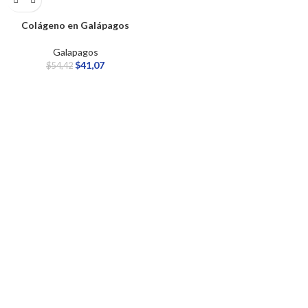
Colágeno​ en Galápagos
Galapagos
$
41,07
$
54,42