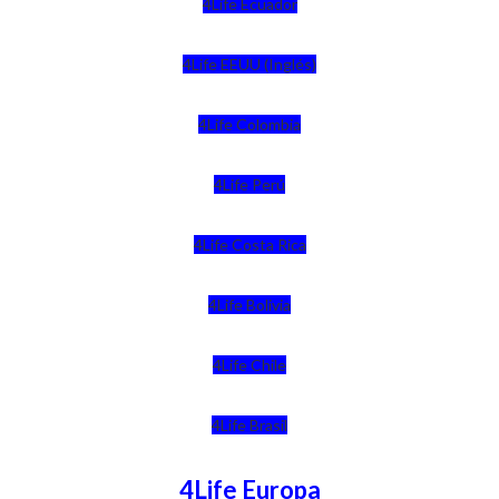
4Life Ecuador
4Life EEUU (Inglés)
4Life Colombia
4Life Perú
4Life Costa Rica
4Life Bolivia
4Life Chile
4Life Brasil
4Life Europa