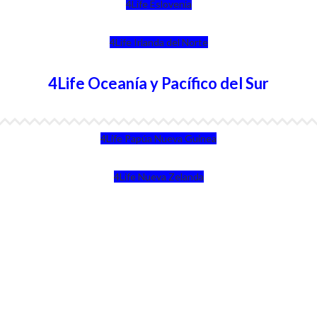
4Life Eslovenia
4Life Irlanda del Norte
4Life Oceanía y Pacífico del Sur
4Life Papúa Nueva Guinea
4Life Nueva Zelanda
4Life Australia
4Life Eurasia
4Life Kazajstán