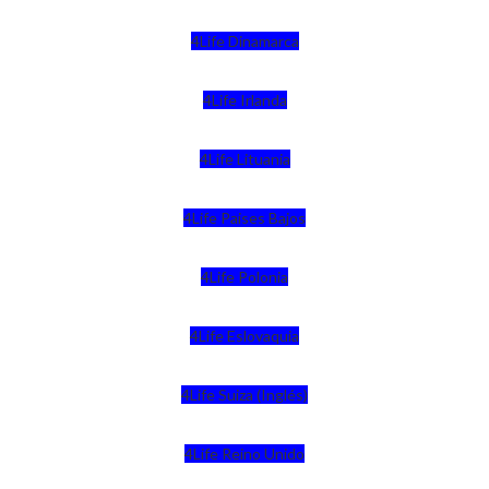
4Life Dinamarca
4Life Irlanda
4Life Lituania
4Life Paises Bajos
4Life Polonia
4Life Eslovaquia
4Life Suiza (Inglés)
4Life Reino Unido