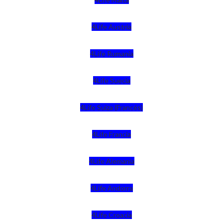
4Life Austria
4Life Rumania
4Life Suecia
4Life Suiza (Francés)
4Life Francia
4Life Alemania
4Life Andorra
4Life Croacia