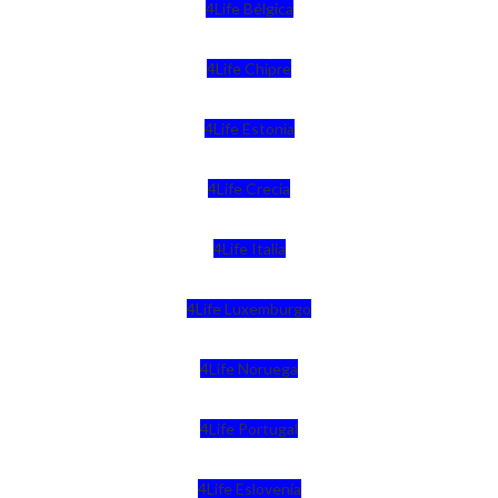
4Life Bélgica
4Life Chipre
4Life Estonia
4Life Crecia
4Life Italia
4Life Luxemburgo
4Life Noruega
4Life Portugal
4Life Eslovenia