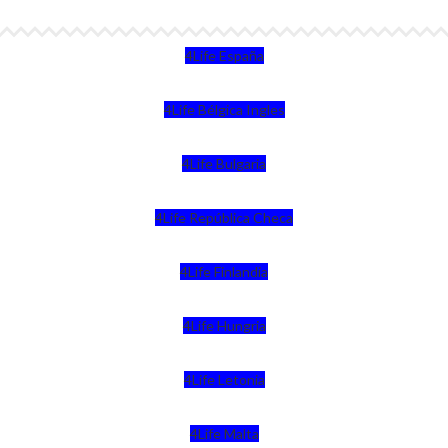
4Life España
4Life Bélgica Ingles
4Life Bulgaria
4Life República Checa
4Life Finlandia
4Life Hungria
4Life Letonia
4Life Malta