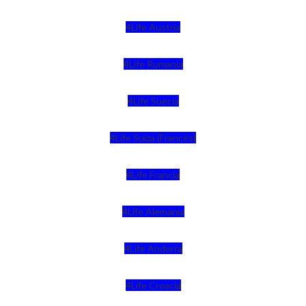
4Life Austria
4Life Rumania
4Life Suecia
4Life Suiza (Francés)
4Life Francia
4Life Alemania
4Life Andorra
4Life Croacia