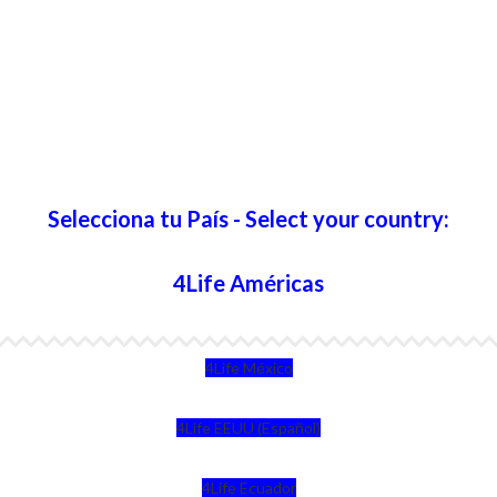
Selecciona tu País - Select your country:
4Life Américas
4Life México
4Life EEUU (Español)
4Life Ecuador