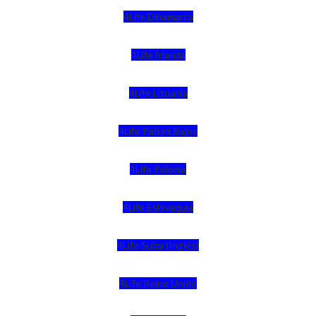
4Life Dinamarca
4Life Irlanda
4Life Lituania
4Life Paises Bajos
4Life Polonia
4Life Eslovaquia
4Life Suiza (Inglés)
4Life Reino Unido