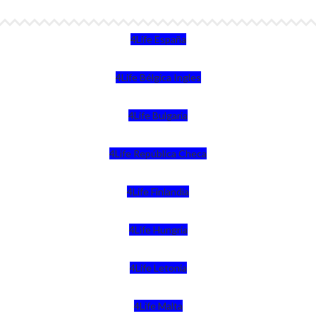
4Life España
4Life Bélgica Ingles
4Life Bulgaria
4Life República Checa
4Life Finlandia
4Life Hungria
4Life Letonia
4Life Malta