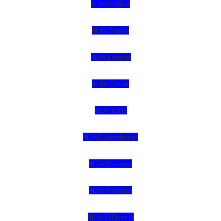
4Life Bélgica
4Life Chipre
4Life Estonia
4Life Crecia
4Life Italia
4Life Luxemburgo
4Life Noruega
4Life Portugal
4Life Eslovenia