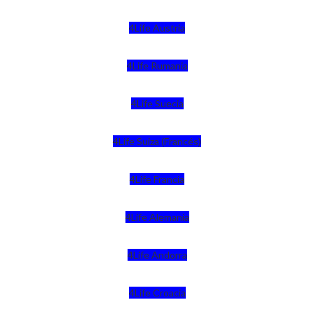
4Life Austria
4Life Rumania
4Life Suecia
4Life Suiza (Francés)
4Life Francia
4Life Alemania
4Life Andorra
4Life Croacia