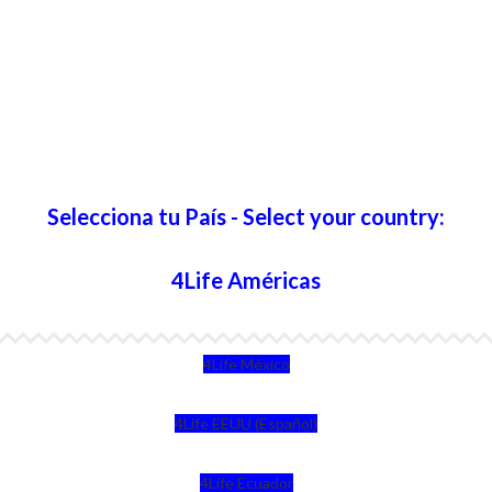
Selecciona tu País - Select your country:
4Life Américas
4Life México
4Life EEUU (Español)
4Life Ecuador