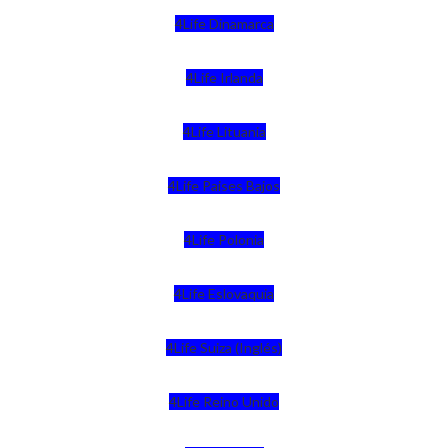
4Life Dinamarca
4Life Irlanda
4Life Lituania
4Life Paises Bajos
4Life Polonia
4Life Eslovaquia
4Life Suiza (Inglés)
4Life Reino Unido