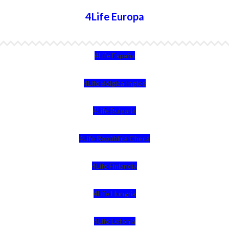
4Life Europa
4Life España
4Life Bélgica Ingles
4Life Bulgaria
4Life República Checa
4Life Finlandia
4Life Hungria
4Life Letonia