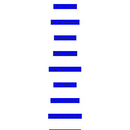
4Life Croacia
4Life Dinamarca
4Life Irlanda
4Life Lituania
4Life Paises Bajos
4Life Polonia
4Life Eslovaquia
4Life Suiza (Inglés)