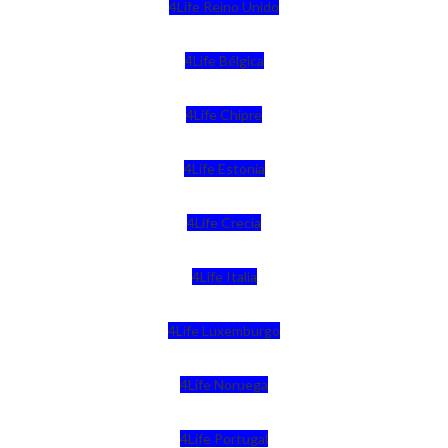
4Life Reino Unido
4Life Bélgica
4Life Chipre
4Life Estonia
4Life Crecia
4Life Italia
4Life Luxemburgo
4Life Noruega
4Life Portugal