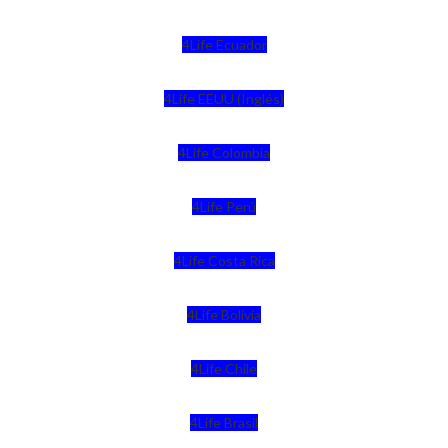
4Life Ecuador
4Life EEUU (Inglés)
4Life Colombia
4Life Perú
4Life Costa Rica
4Life Bolivia
4Life Chile
4Life Brasil