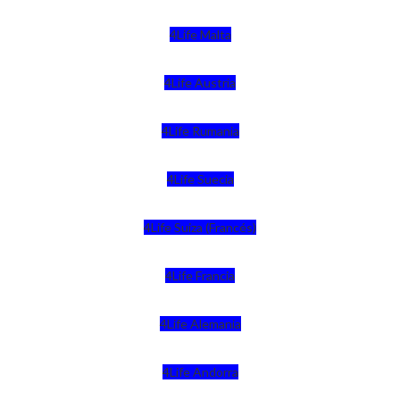
4Life Malta
4Life Austria
4Life Rumania
4Life Suecia
4Life Suiza (Francés)
4Life Francia
4Life Alemania
4Life Andorra