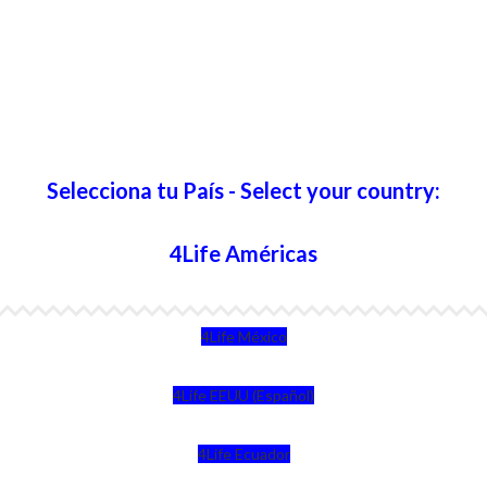
Selecciona tu País - Select your country:
4Life Américas
4Life México
4Life EEUU (Español)
4Life Ecuador