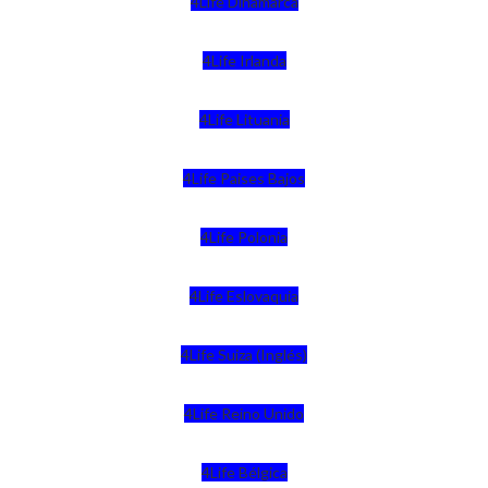
4Life Dinamarca
4Life Irlanda
4Life Lituania
4Life Paises Bajos
4Life Polonia
4Life Eslovaquia
4Life Suiza (Inglés)
4Life Reino Unido
4Life Bélgica