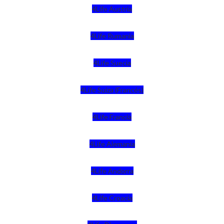
4Life Austria
4Life Rumania
4Life Suecia
4Life Suiza (Francés)
4Life Francia
4Life Alemania
4Life Andorra
4Life Croacia