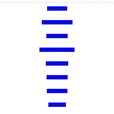
4Life España
4Life Bélgica Ingles
4Life Bulgaria
4Life República Checa
4Life Finlandia
4Life Hungria
4Life Letonia
4Life Malta