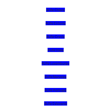
4Life Chipre
4Life Estonia
4Life Crecia
4Life Italia
4Life Luxemburgo
4Life Noruega
4Life Portugal
4Life Eslovenia