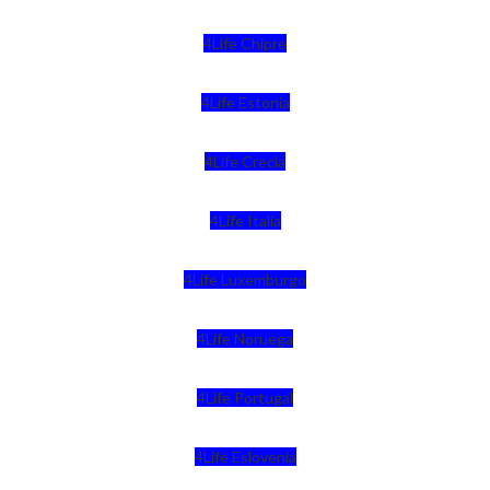
4Life Chipre
4Life Estonia
4Life Crecia
4Life Italia
4Life Luxemburgo
4Life Noruega
4Life Portugal
4Life Eslovenia