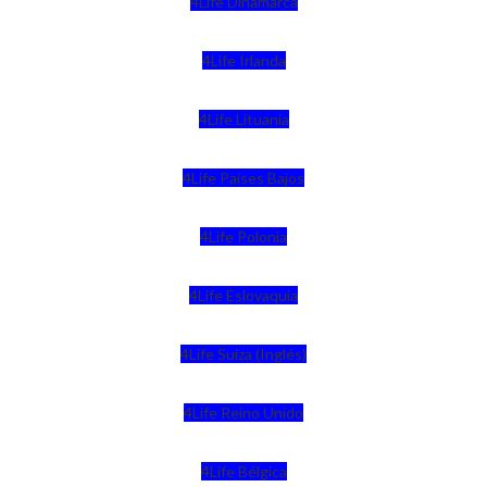
4Life Dinamarca
4Life Irlanda
4Life Lituania
4Life Paises Bajos
4Life Polonia
4Life Eslovaquia
4Life Suiza (Inglés)
4Life Reino Unido
4Life Bélgica