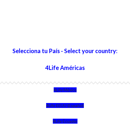
Selecciona tu País - Select your country:
4Life Américas
4Life México
4Life EEUU (Español)
4Life Ecuador