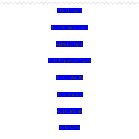
4Life España
4Life Bélgica Ingles
4Life Bulgaria
4Life República Checa
4Life Finlandia
4Life Hungria
4Life Letonia
4Life Malta