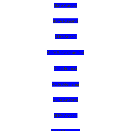
4Life Austria
4Life Rumania
4Life Suecia
4Life Suiza (Francés)
4Life Francia
4Life Alemania
4Life Andorra
4Life Croacia