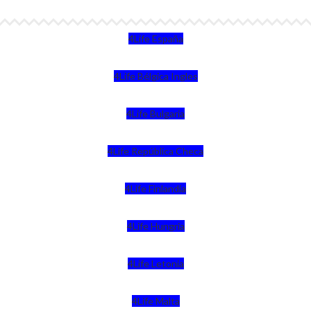
4Life España
4Life Bélgica Ingles
4Life Bulgaria
4Life República Checa
4Life Finlandia
4Life Hungria
4Life Letonia
4Life Malta