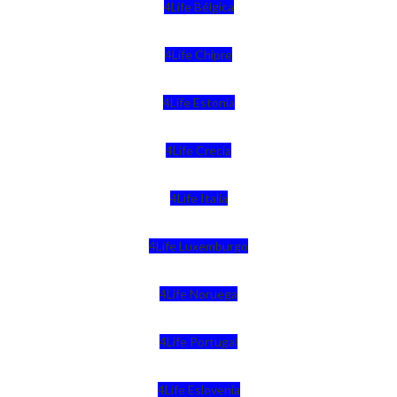
4Life Bélgica
4Life Chipre
4Life Estonia
4Life Crecia
4Life Italia
4Life Luxemburgo
4Life Noruega
4Life Portugal
4Life Eslovenia