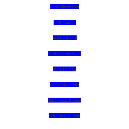
4Life Dinamarca
4Life Irlanda
4Life Lituania
4Life Paises Bajos
4Life Polonia
4Life Eslovaquia
4Life Suiza (Inglés)
4Life Reino Unido