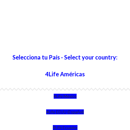
Selecciona tu País - Select your country:
4Life Américas
4Life México
4Life EEUU (Español)
4Life Ecuador