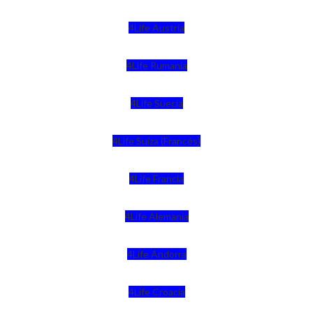
4Life Austria
4Life Rumania
4Life Suecia
4Life Suiza (Francés)
4Life Francia
4Life Alemania
4Life Andorra
4Life Croacia