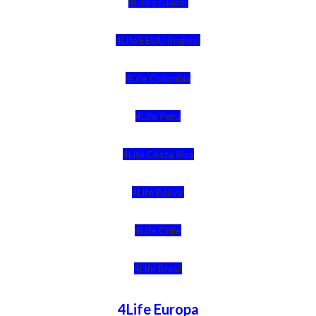
4Life Ecuador
4Life EEUU (Inglés)
4Life Colombia
4Life Perú
4Life Costa Rica
4Life Bolivia
4Life Chile
4Life Brasil
4Life Europa