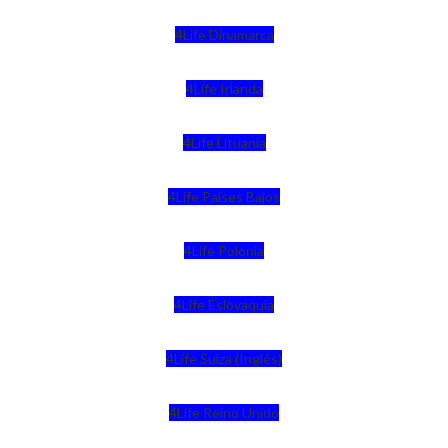
4Life Dinamarca
4Life Irlanda
4Life Lituania
4Life Paises Bajos
4Life Polonia
4Life Eslovaquia
4Life Suiza (Inglés)
4Life Reino Unido