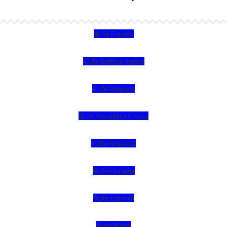
4Life España
4Life Bélgica Ingles
4Life Bulgaria
4Life República Checa
4Life Finlandia
4Life Hungria
4Life Letonia
4Life Malta