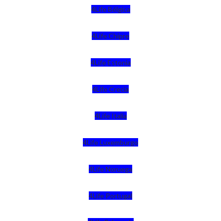
4Life Bélgica
4Life Chipre
4Life Estonia
4Life Crecia
4Life Italia
4Life Luxemburgo
4Life Noruega
4Life Portugal