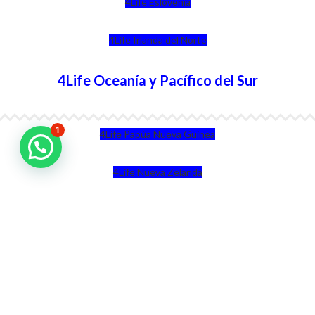
4Life Eslovenia
4Life Irlanda del Norte
4Life Oceanía y Pacífico del Sur
1
4Life Papúa Nueva Guinea
4Life Nueva Zelanda
4Life Australia
4Life Eurasia
4Life Kazajstán