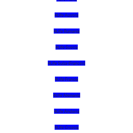
4Life Austria
4Life Rumania
4Life Suecia
4Life Suiza (Francés)
4Life Francia
4Life Alemania
4Life Andorra
4Life Croacia