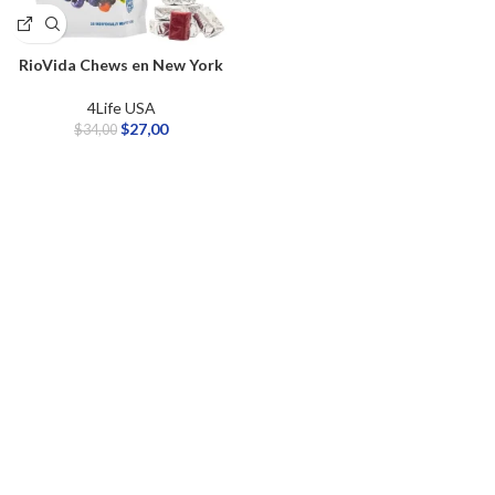
RioVida Chews en New York
4Life USA
$
27,00
$
34,00