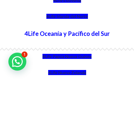
4Life Eslovenia
4Life Irlanda del Norte
4Life Oceanía y Pacífico del Sur
1
4Life Papúa Nueva Guinea
4Life Nueva Zelanda
4Life Australia
4Life Eurasia
4Life Kazajstán