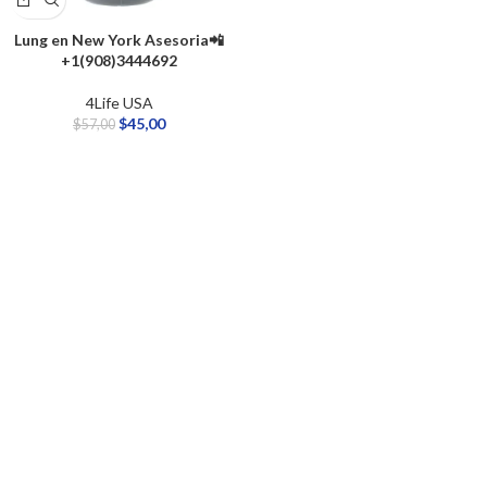
Lung en New York Asesoria📲
+1(908)3444692
4Life USA
$
45,00
$
57,00