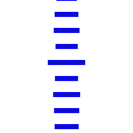
4Life Austria
4Life Rumania
4Life Suecia
4Life Suiza (Francés)
4Life Francia
4Life Alemania
4Life Andorra
4Life Croacia