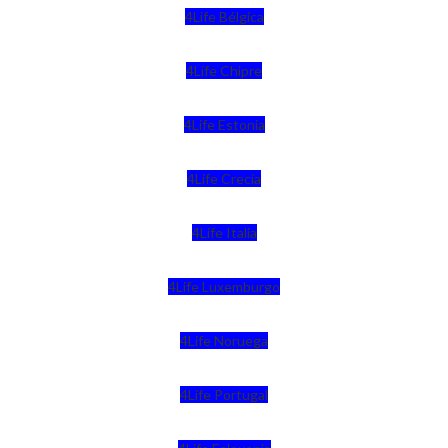
4Life Bélgica
4Life Chipre
4Life Estonia
4Life Crecia
4Life Italia
4Life Luxemburgo
4Life Noruega
4Life Portugal