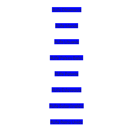
4Life Dinamarca
4Life Irlanda
4Life Lituania
4Life Paises Bajos
4Life Polonia
4Life Eslovaquia
4Life Suiza (Inglés)
4Life Reino Unido