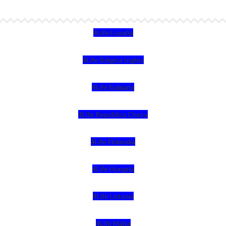
4Life España
4Life Bélgica Ingles
4Life Bulgaria
4Life República Checa
4Life Finlandia
4Life Hungria
4Life Letonia
4Life Malta