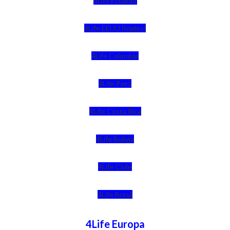
4Life Ecuador
4Life EEUU (Inglés)
4Life Colombia
4Life Perú
4Life Costa Rica
4Life Bolivia
4Life Chile
4Life Brasil
4Life Europa