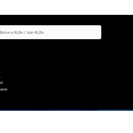
birse a 4Life / Join 4Life
,
ot
ease