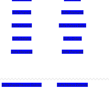
4Life Francia
4Life Alemania
4Life Lituania
4Life Paises Bajos
4Life Bélgica
4Life Chipre
4Life Noruega
4Life Portugal
4Life Papúa Nueva Guinea
4Life Nueva Zelanda