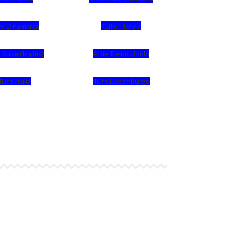
fe Dinamarca
4Life Irlanda
 Suiza (Inglés)
4Life Reino Unido
4Life Italia
4Life Luxemburgo