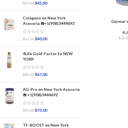
$
45,00
$
57,00
Colágeno en New York
Gurmar 
Asesoria ☎️+1(908)3444692
4Li
$
25,
$
40,00
$
51,00
4Life Gold-Factor En NEW
YORK
$
67,00
$
85,00
AG-Pro en New York Asesoría
☎️ +1(908)3444692
$
73,00
$
97,00
TF-BOOST en New York