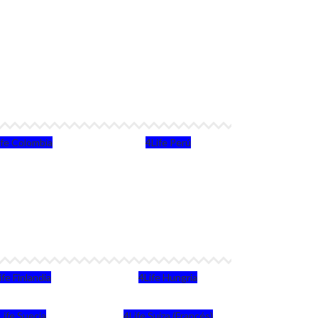
ife Colombia
4Life Perú
ife Finlandia
4Life Hungria
Life Suecia
4Life Suiza (Francés)