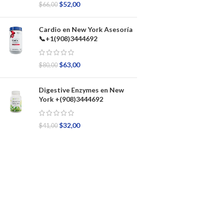
$
52,00
$
66,00
Cardio en New York Asesoría
📞+1(908)3444692
$
63,00
$
80,00
Digestive Enzymes en New
York +(908)3444692
$
32,00
$
41,00