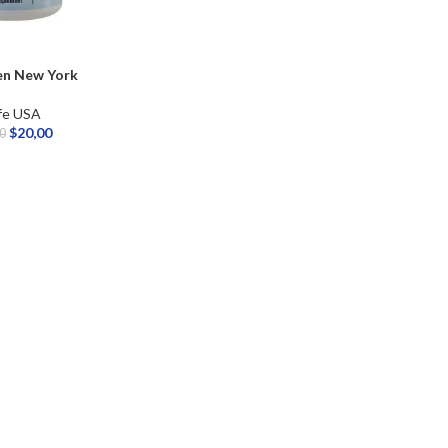
en New York
fe USA
$
20,00
00