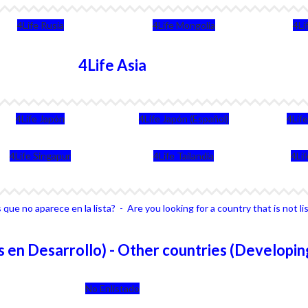
4Life Rusia
4Life Mongolia
4Li
4Life Asia
4Life Japón
4Life Japón (Español)
4Lif
4Life Singapur
4Life Tailandia
4Li
que no aparece en la lista? - Are you looking for a country that is not li
 en Desarrollo) - Other countries (Developin
No Enlistado