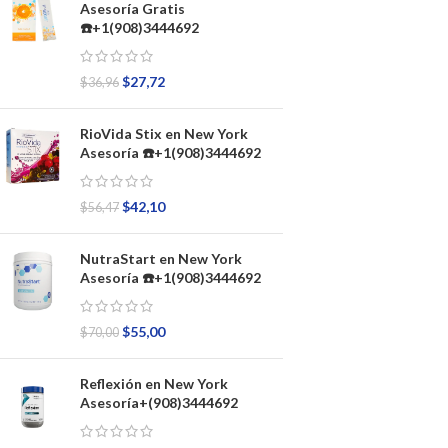
Asesoría Gratis
☎️+1(908)3444692
$
27,72
$
36,96
RioVida Stix en New York
Asesoría ☎️+1(908)3444692
$
42,10
$
56,47
NutraStart en New York
Asesoría ☎️+1(908)3444692
$
55,00
$
70,00
Reflexión en New York
Asesoría+(908)3444692