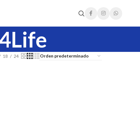
4Life
18
24