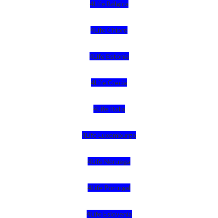
4Life Bélgica
4Life Chipre
4Life Estonia
4Life Crecia
4Life Italia
4Life Luxemburgo
4Life Noruega
4Life Portugal
4Life Eslovenia