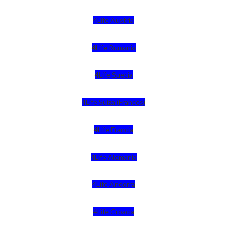
4Life Austria
4Life Rumania
4Life Suecia
4Life Suiza (Francés)
4Life Francia
4Life Alemania
4Life Andorra
4Life Croacia