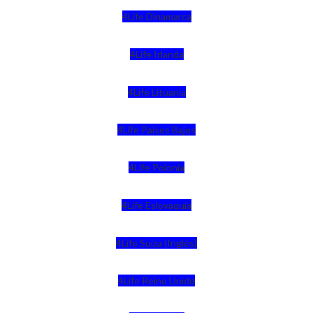
4Life Dinamarca
4Life Irlanda
4Life Lituania
4Life Paises Bajos
4Life Polonia
4Life Eslovaquia
4Life Suiza (Inglés)
4Life Reino Unido