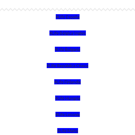
4Life España
4Life Bélgica Ingles
4Life Bulgaria
4Life República Checa
4Life Finlandia
4Life Hungria
4Life Letonia
4Life Malta