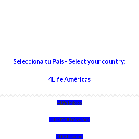
Selecciona tu País - Select your country:
4Life Américas
4Life México
4Life EEUU (Español)
4Life Ecuador