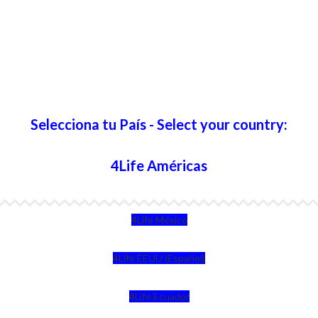
Selecciona tu País - Select your country:
4Life Américas
4Life México
4Life EEUU (Español)
4Life Ecuador