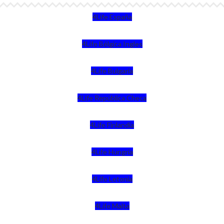
4Life España
4Life Bélgica Ingles
4Life Bulgaria
4Life República Checa
4Life Finlandia
4Life Hungria
4Life Letonia
4Life Malta