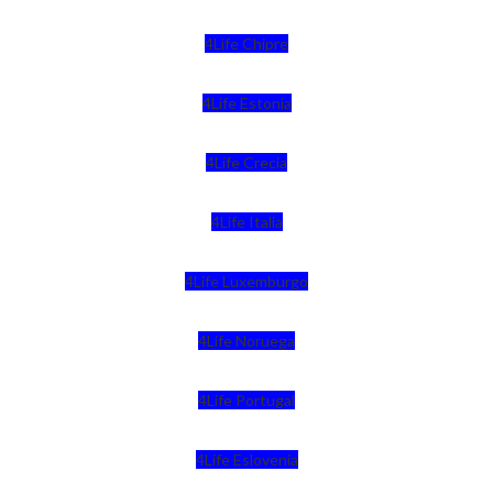
4Life Chipre
4Life Estonia
4Life Crecia
4Life Italia
4Life Luxemburgo
4Life Noruega
4Life Portugal
4Life Eslovenia