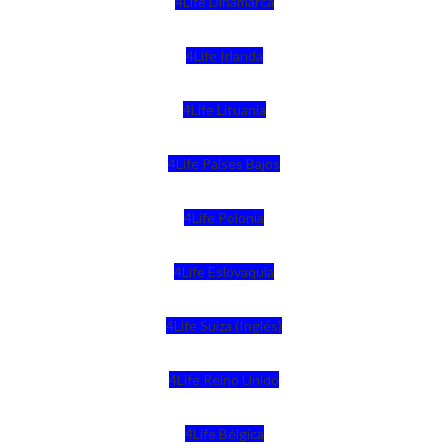
4Life Dinamarca
4Life Irlanda
4Life Lituania
4Life Paises Bajos
4Life Polonia
4Life Eslovaquia
4Life Suiza (Inglés)
4Life Reino Unido
4Life Bélgica