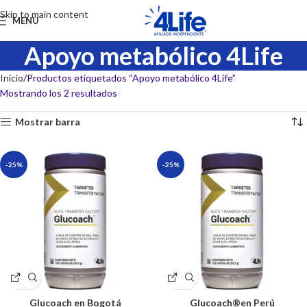
Skip to main content
MENU
Apoyo metabólico 4Life
Inicio
Productos etiquetados “Apoyo metabólico 4Life”
Mostrando los 2 resultados
Mostrar barra
-25%
-25%
Glucoach en Bogotá
Glucoach®en Perú