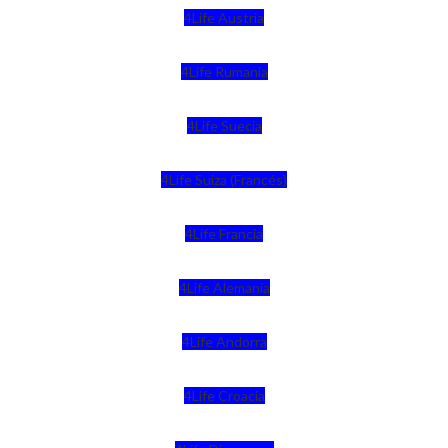
4Life Austria
4Life Rumania
4Life Suecia
4Life Suiza (Francés)
4Life Francia
4Life Alemania
4Life Andorra
4Life Croacia