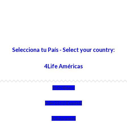
Selecciona tu País - Select your country:
4Life Américas
4Life México
4Life EEUU (Español)
4Life Ecuador