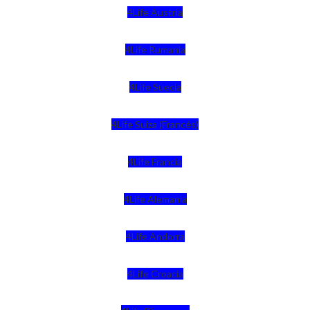
4Life Austria
4Life Rumania
4Life Suecia
4Life Suiza (Francés)
4Life Francia
4Life Alemania
4Life Andorra
4Life Croacia