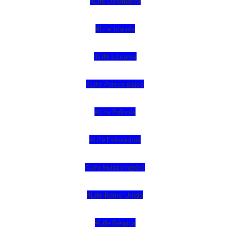
4Life Dinamarca
4Life Irlanda
4Life Lituania
4Life Paises Bajos
4Life Polonia
4Life Eslovaquia
4Life Suiza (Inglés)
4Life Reino Unido
4Life Bélgica