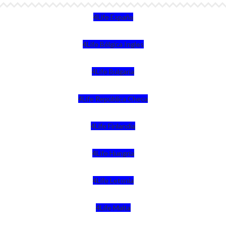
4Life España
4Life Bélgica Ingles
4Life Bulgaria
4Life República Checa
4Life Finlandia
4Life Hungria
4Life Letonia
4Life Malta