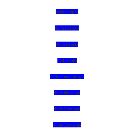
4Life Chipre
4Life Estonia
4Life Crecia
4Life Italia
4Life Luxemburgo
4Life Noruega
4Life Portugal
4Life Eslovenia