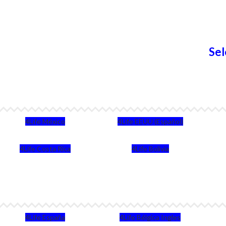
Sel
4Life México
4Life EEUU (Español)
4Life Costa Rica
4Life Bolivia
4Life España
4Life Bélgica Ingles