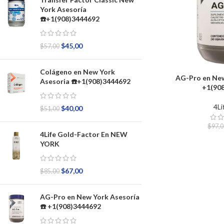
York Asesoría
☎️+1(908)3444692
$
45,00
$
57,00
Colágeno en New York
AG-Pro en New
Asesoria ☎️+1(908)3444692
+1(90
4Li
$
40,00
$
51,00
$
97,
4Life Gold-Factor En NEW
YORK
$
67,00
$
85,00
AG-Pro en New York Asesoría
☎️ +1(908)3444692