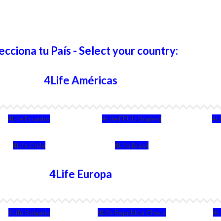
ecciona tu País - Select your country:
4Life Américas
4Life Ecuador
4Life EEUU (Inglés)
4L
4Life Chile
4Life Brasil
4Life Europa
4Life Bulgaria
4Life República Checa
4L