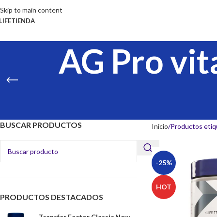
Skip to main content
LIFE
TIENDA
AG Pro vit
BUSCAR PRODUCTOS
Inicio
Productos etiq
-25%
HOT
PRODUCTOS DESTACADOS
Transfer Factor Classic New