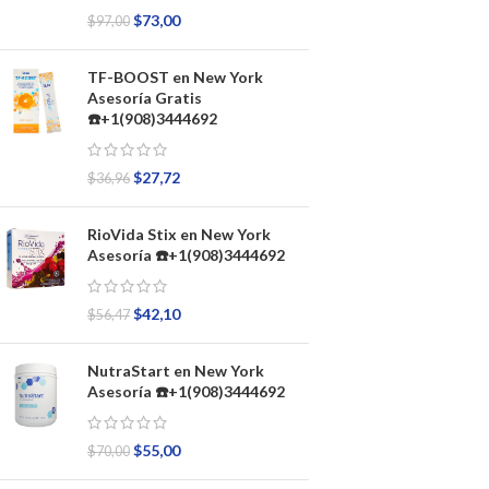
$
73,00
$
97,00
TF-BOOST en New York
Asesoría Gratis
☎️+1(908)3444692
$
27,72
$
36,96
RioVida Stix en New York
Asesoría ☎️+1(908)3444692
$
42,10
$
56,47
NutraStart en New York
Asesoría ☎️+1(908)3444692
$
55,00
$
70,00