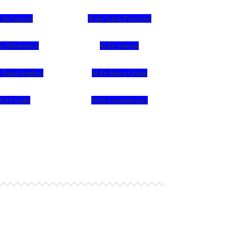
Life Suecia
4Life Suiza (Francés)
fe Dinamarca
4Life Irlanda
 Suiza (Inglés)
4Life Reino Unido
4Life Italia
4Life Luxemburgo