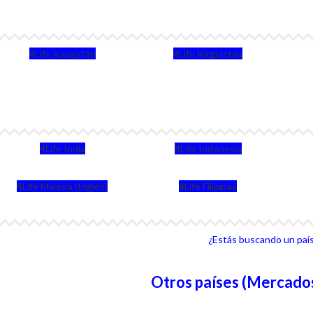
4Life Kazajstán
4Life Kirguistán
4Life India
4Life Indonesia
4Life Malasia (Inglés)
4Life Filipinas
¿Estás buscando un país 
Otros países (Mercados