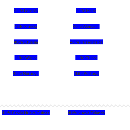
4Life Letonia
4Life Malta
4Life Francia
4Life Alemania
4Life Lituania
4Life Paises Bajos
4Life Bélgica
4Life Chipre
4Life Noruega
4Life Portugal
4Life Papúa Nueva Guinea
4Life Nueva Zelanda