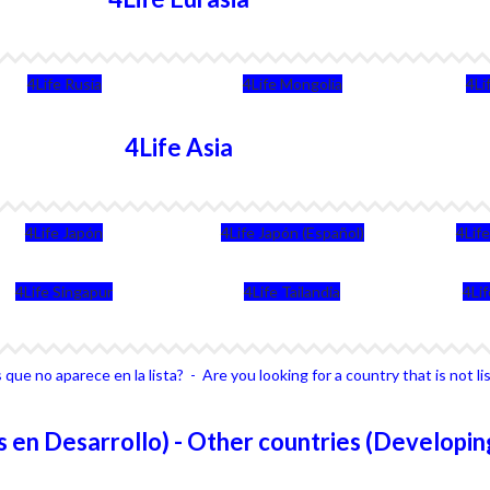
4Life Rusia
4Life Mongolia
4Li
4Life Asia
4Life Japón
4Life Japón (Español)
4Lif
4Life Singapur
4Life Tailandia
4Li
que no aparece en la lista? - Are you looking for a country that is not li
 en Desarrollo) - Other countries (Developin