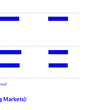
fe Bielorrusia
4Life Ucrania
e Corea del Sur
4Life Malasia
fe Hong Kong
4Life Taiwán
sted?
g Markets):