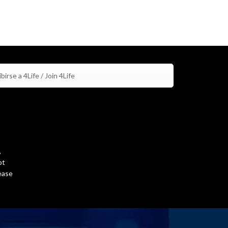
birse a 4Life / Join 4Life
,
ot
ease