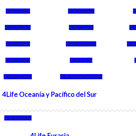
4Life Austria
4Life Rumania
4
4Life Andorra
4Life Croacia
4Li
4Life Polonia
4Life Eslovaquia
4Life
4Life Estonia
4Life Crecia
4Life Eslovenia
4Life Irlanda del Norte
4Life Oceanía y Pacífico del Sur
4Life Australia
4Life Eurasia