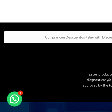
Comprar con Descuentos / Buy with Disco
Estos productos
diagnosticar y/
approved by the FD
1