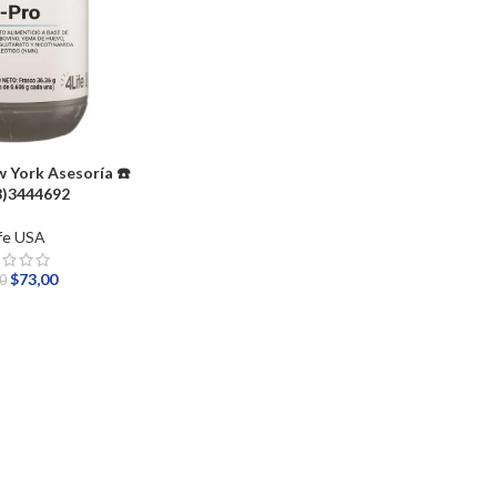
 York Asesoría ☎️
8)3444692
fe USA
$
73,00
00