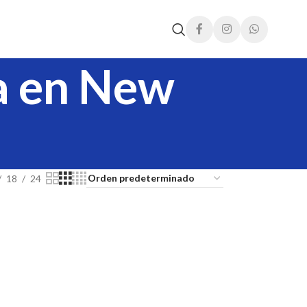
ía en New
18
24