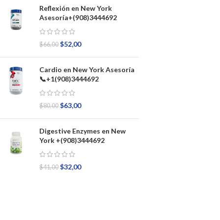
Reflexión en New York
Asesoría+(908)3444692
$
52,00
$
66,00
Cardio en New York Asesoría
📞+1(908)3444692
$
63,00
$
80,00
Digestive Enzymes en New
York +(908)3444692
$
32,00
$
41,00