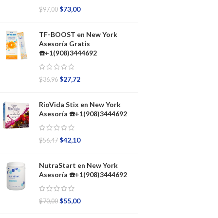
$
73,00
$
97,00
TF-BOOST en New York
Asesoría Gratis
☎️+1(908)3444692
$
27,72
$
36,96
RioVida Stix en New York
Asesoría ☎️+1(908)3444692
$
42,10
$
56,47
NutraStart en New York
Asesoría ☎️+1(908)3444692
$
55,00
$
70,00