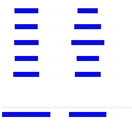
4Life Letonia
4Life Malta
4Life Francia
4Life Alemania
4Life Lituania
4Life Paises Bajos
4Life Bélgica
4Life Chipre
4Life Noruega
4Life Portugal
4Life Papúa Nueva Guinea
4Life Nueva Zelanda