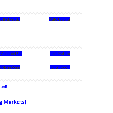
fe Bielorrusia
4Life Ucrania
e Corea del Sur
4Life Malasia
fe Hong Kong
4Life Taiwán
sted?
g Markets):