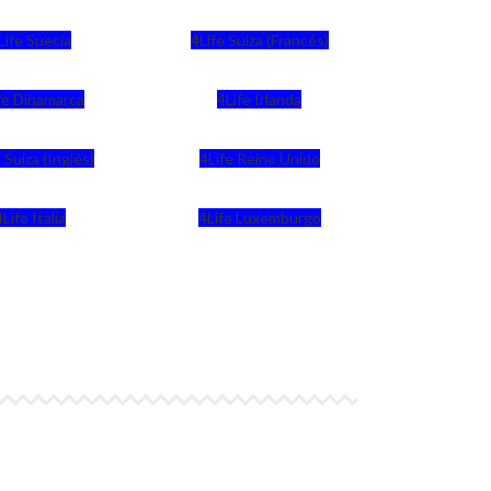
Life Suecia
4Life Suiza (Francés)
fe Dinamarca
4Life Irlanda
 Suiza (Inglés)
4Life Reino Unido
4Life Italia
4Life Luxemburgo