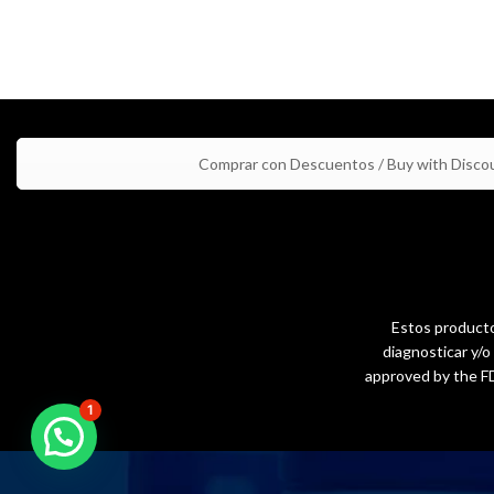
Comprar con Descuentos / Buy with Disco
Estos productos
diagnosticar y/
approved by the FD
1