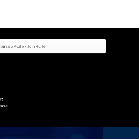
birse a 4Life / Join 4Life
,
ot
ease