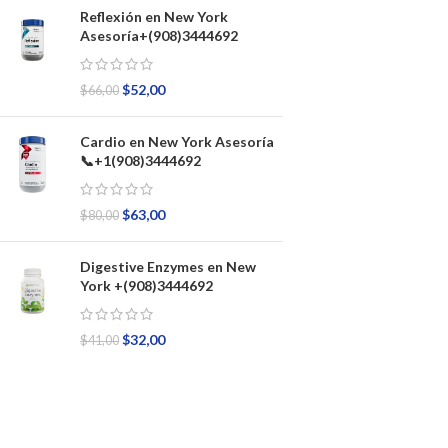
Reflexión en New York
Asesoría+(908)3444692
$
52,00
$
66,00
Cardio en New York Asesoría
📞+1(908)3444692
$
63,00
$
80,00
Digestive Enzymes en New
York +(908)3444692
$
32,00
$
41,00