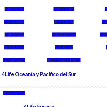
4Life Austria
4Life Rumania
4
4Life Andorra
4Life Croacia
4Li
4Life Polonia
4Life Eslovaquia
4Life
4Life Estonia
4Life Crecia
4Life Eslovenia
4Life Irlanda del Norte
4Life Oceanía y Pacífico del Sur
4Life Australia
4Life Eurasia