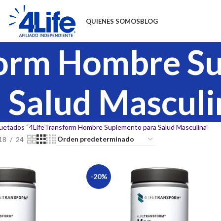
QUIENES SOMOS
BLOG
form Hombre S
 Salud Masculi
uetados “4LifeTransform Hombre Suplemento para Salud Masculina”
18
24
-20%