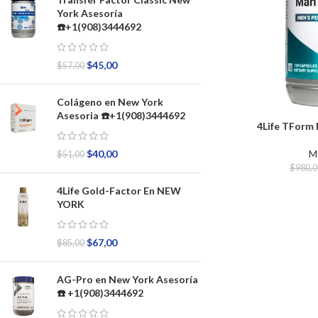
York Asesoría
☎️+1(908)3444692
$
45,00
$
57,00
Colágeno en New York
Asesoria ☎️+1(908)3444692
4Life TForm
M
$
40,00
$
51,00
$
980,0
4Life Gold-Factor En NEW
YORK
$
67,00
$
85,00
AG-Pro en New York Asesoría
☎️ +1(908)3444692