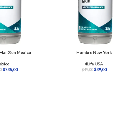
 Man®en Mexico
Hombre New York
éxico
4Life USA
$
735,00
$
39,00
0
$
49,00