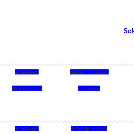
Sel
4Life México
4Life EEUU (Español)
4Life Costa Rica
4Life Bolivia
4Life España
4Life Bélgica Ingles