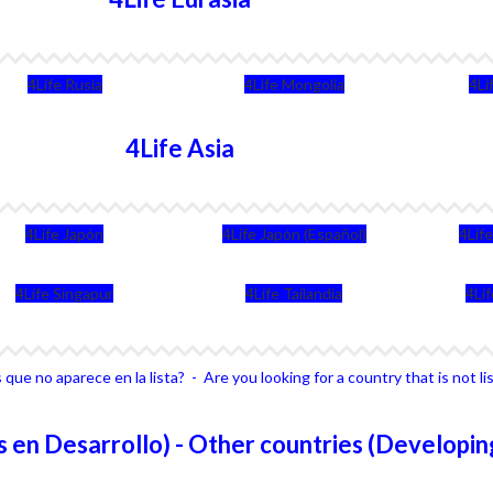
4Life Rusia
4Life Mongolia
4Li
4Life Asia
4Life Japón
4Life Japón (Español)
4Lif
4Life Singapur
4Life Tailandia
4Li
que no aparece en la lista? - Are you looking for a country that is not li
 en Desarrollo) - Other countries (Developin