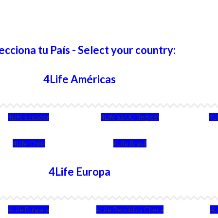
ecciona tu País - Select your country:
4Life Américas
4Life Ecuador
4Life EEUU (Inglés)
4L
4Life Chile
4Life Brasil
4Life Europa
4Life Bulgaria
4Life República Checa
4L