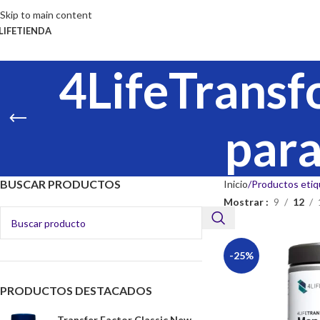
Skip to main content
LIFE
TIENDA
4LifeTrans
para
BUSCAR PRODUCTOS
Inicio
Productos etiq
Mostrar
9
12
-25%
PRODUCTOS DESTACADOS
Transfer Factor Classic New