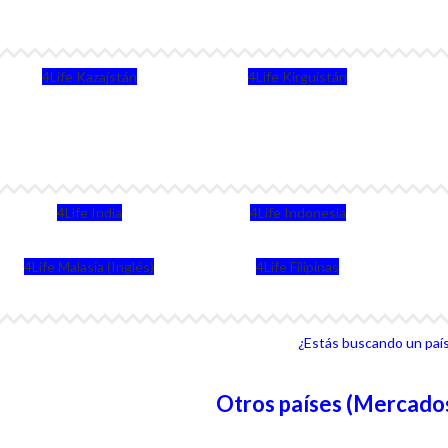
4Life Kazajstán
4Life Kirguistán
4Life India
4Life Indonesia
4Life Malasia (Inglés)
4Life Filipinas
¿Estás buscando un país 
Otros países (Mercados