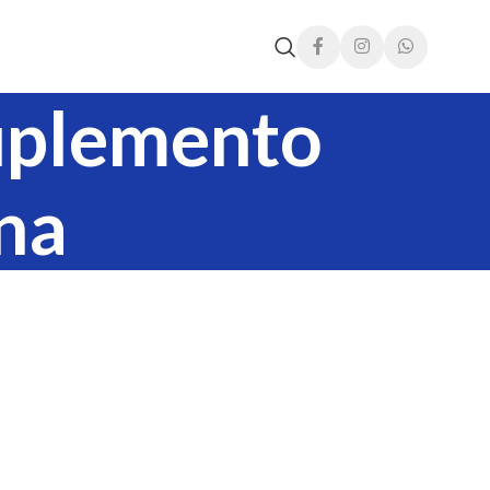
uplemento
na