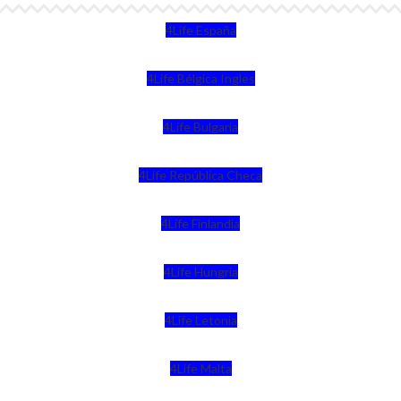
4Life España
4Life Bélgica Ingles
4Life Bulgaria
4Life República Checa
4Life Finlandia
4Life Hungria
4Life Letonia
4Life Malta