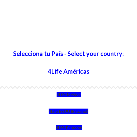
Selecciona tu País - Select your country:
4Life Américas
4Life México
4Life EEUU (Español)
4Life Ecuador