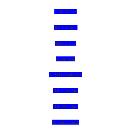
4Life Chipre
4Life Estonia
4Life Crecia
4Life Italia
4Life Luxemburgo
4Life Noruega
4Life Portugal
4Life Eslovenia