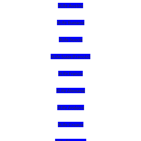
4Life Austria
4Life Rumania
4Life Suecia
4Life Suiza (Francés)
4Life Francia
4Life Alemania
4Life Andorra
4Life Croacia