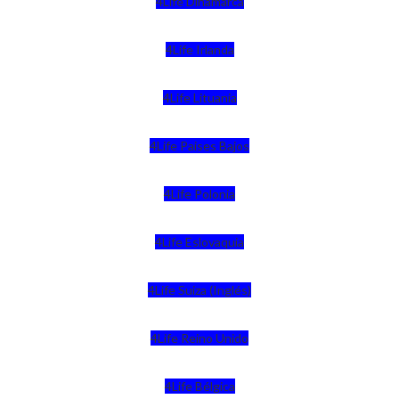
4Life Dinamarca
4Life Irlanda
4Life Lituania
4Life Paises Bajos
4Life Polonia
4Life Eslovaquia
4Life Suiza (Inglés)
4Life Reino Unido
4Life Bélgica