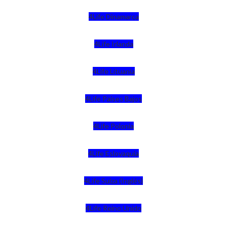
4Life Dinamarca
4Life Irlanda
4Life Lituania
4Life Paises Bajos
4Life Polonia
4Life Eslovaquia
4Life Suiza (Inglés)
4Life Reino Unido