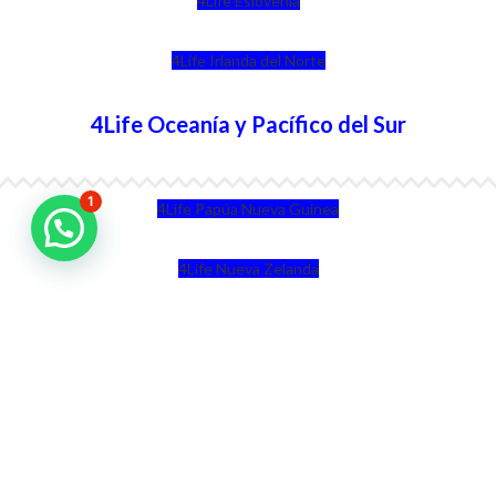
4Life Eslovenia
4Life Irlanda del Norte
4Life Oceanía y Pacífico del Sur
1
4Life Papúa Nueva Guinea
4Life Nueva Zelanda
4Life Australia
4Life Eurasia
4Life Kazajstán