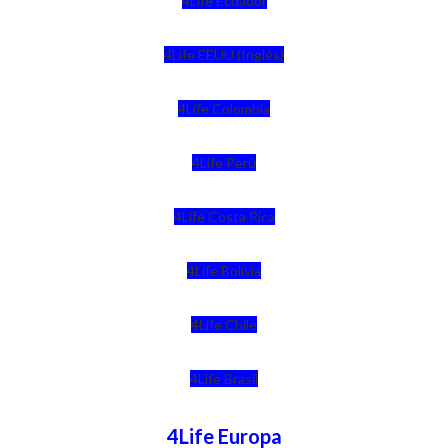
4Life Ecuador
4Life EEUU (Inglés)
4Life Colombia
4Life Perú
4Life Costa Rica
4Life Bolivia
4Life Chile
4Life Brasil
4Life Europa