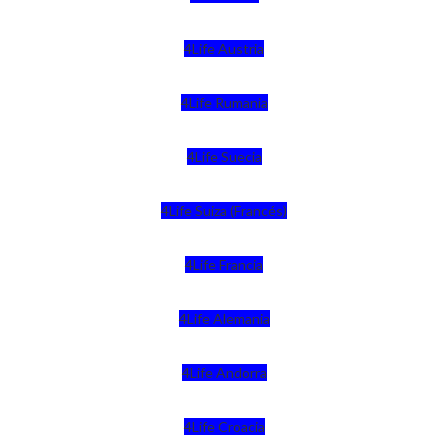
4Life Austria
4Life Rumania
4Life Suecia
4Life Suiza (Francés)
4Life Francia
4Life Alemania
4Life Andorra
4Life Croacia