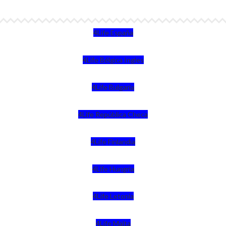
4Life España
4Life Bélgica Ingles
4Life Bulgaria
4Life República Checa
4Life Finlandia
4Life Hungria
4Life Letonia
4Life Malta