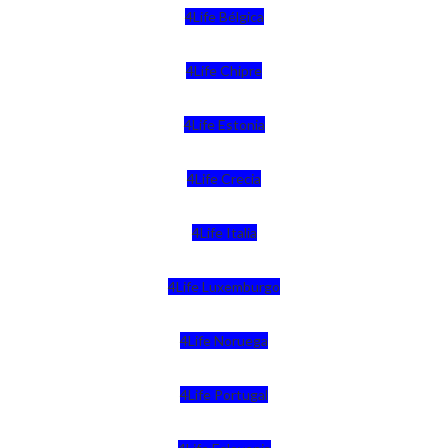
4Life Bélgica
4Life Chipre
4Life Estonia
4Life Crecia
4Life Italia
4Life Luxemburgo
4Life Noruega
4Life Portugal