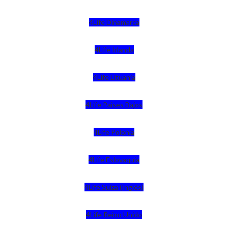
4Life Dinamarca
4Life Irlanda
4Life Lituania
4Life Paises Bajos
4Life Polonia
4Life Eslovaquia
4Life Suiza (Inglés)
4Life Reino Unido