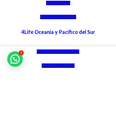
4Life Eslovenia
4Life Irlanda del Norte
4Life Oceanía y Pacífico del Sur
4Life Papúa Nueva Guinea
1
4Life Nueva Zelanda
4Life Australia
4Life Eurasia
4Life Kazajstán