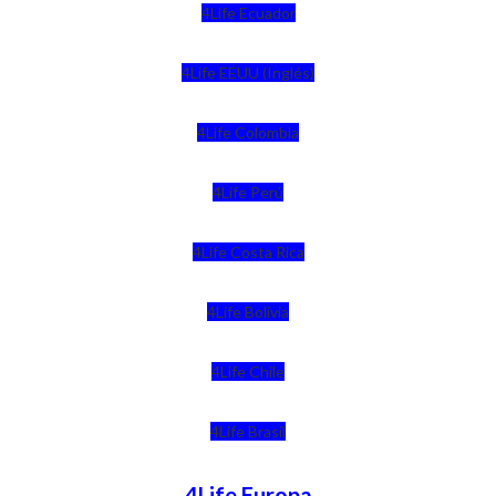
4Life Ecuador
4Life EEUU (Inglés)
4Life Colombia
4Life Perú
4Life Costa Rica
4Life Bolivia
4Life Chile
4Life Brasil
4Life Europa