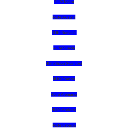
4Life Malta
4Life Austria
4Life Rumania
4Life Suecia
4Life Suiza (Francés)
4Life Francia
4Life Alemania
4Life Andorra
4Life Croacia