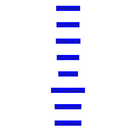
4Life Bélgica
4Life Chipre
4Life Estonia
4Life Crecia
4Life Italia
4Life Luxemburgo
4Life Noruega
4Life Portugal