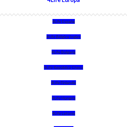
4Life España
4Life Bélgica Ingles
4Life Bulgaria
4Life República Checa
4Life Finlandia
4Life Hungria
4Life Letonia