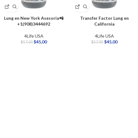
Lung en New York Asesoria📲
Transfer Factor Lung en
+1(908)3444692
California
4Life USA
4Life USA
$
45,00
$
45,00
$
57,00
$
57,00