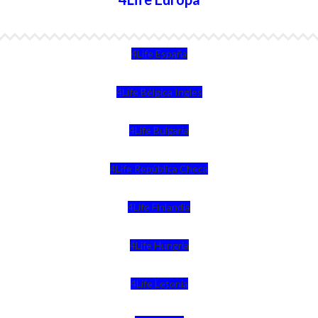
4Life España
4Life Bélgica Ingles
4Life Bulgaria
4Life República Checa
4Life Finlandia
4Life Hungria
4Life Letonia