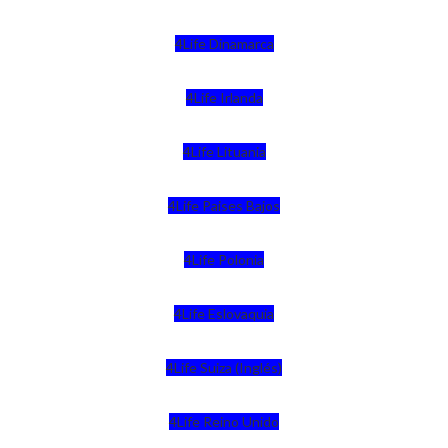
4Life Dinamarca
4Life Irlanda
4Life Lituania
4Life Paises Bajos
4Life Polonia
4Life Eslovaquia
4Life Suiza (Inglés)
4Life Reino Unido