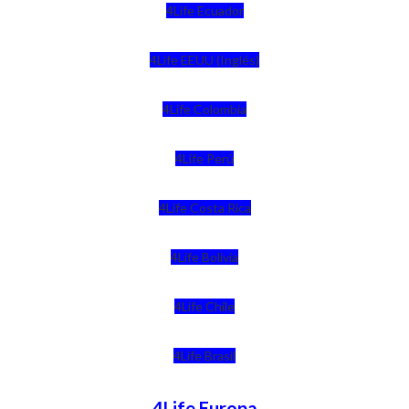
4Life Ecuador
4Life EEUU (Inglés)
4Life Colombia
4Life Perú
4Life Costa Rica
4Life Bolivia
4Life Chile
4Life Brasil
4Life Europa