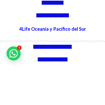
4Life Eslovenia
4Life Irlanda del Norte
4Life Oceanía y Pacífico del Sur
4Life Papúa Nueva Guinea
1
4Life Nueva Zelanda
4Life Australia
4Life Eurasia
4Life Kazajstán