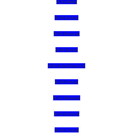
4Life Malta
4Life Austria
4Life Rumania
4Life Suecia
4Life Suiza (Francés)
4Life Francia
4Life Alemania
4Life Andorra
4Life Croacia