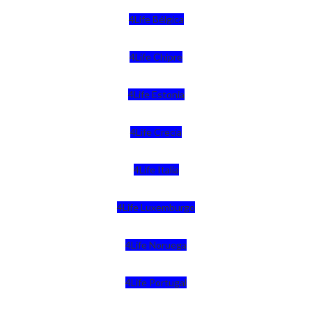
4Life Bélgica
4Life Chipre
4Life Estonia
4Life Crecia
4Life Italia
4Life Luxemburgo
4Life Noruega
4Life Portugal