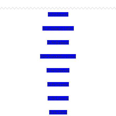
4Life España
4Life Bélgica Ingles
4Life Bulgaria
4Life República Checa
4Life Finlandia
4Life Hungria
4Life Letonia
4Life Malta