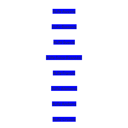
4Life Austria
4Life Rumania
4Life Suecia
4Life Suiza (Francés)
4Life Francia
4Life Alemania
4Life Andorra
4Life Croacia