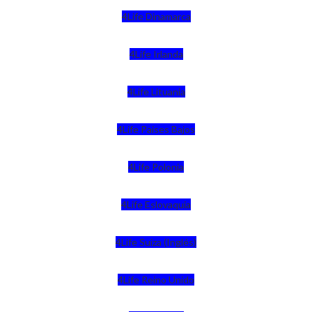
4Life Dinamarca
4Life Irlanda
4Life Lituania
4Life Paises Bajos
4Life Polonia
4Life Eslovaquia
4Life Suiza (Inglés)
4Life Reino Unido