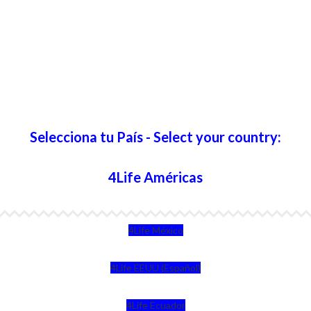
Selecciona tu País - Select your country:
4Life Américas
4Life México
4Life EEUU (Español)
4Life Ecuador