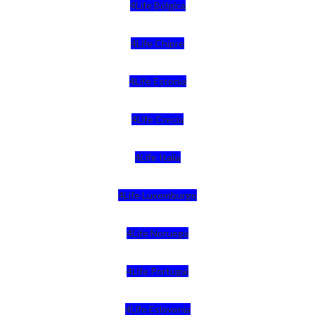
4Life Bélgica
4Life Chipre
4Life Estonia
4Life Crecia
4Life Italia
4Life Luxemburgo
4Life Noruega
4Life Portugal
4Life Eslovenia