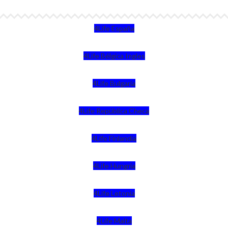
4Life España
4Life Bélgica Ingles
4Life Bulgaria
4Life República Checa
4Life Finlandia
4Life Hungria
4Life Letonia
4Life Malta