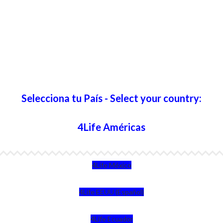
Selecciona tu País - Select your country:
4Life Américas
4Life México
4Life EEUU (Español)
4Life Ecuador