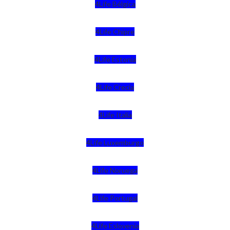
4Life Bélgica
4Life Chipre
4Life Estonia
4Life Crecia
4Life Italia
4Life Luxemburgo
4Life Noruega
4Life Portugal
4Life Eslovenia