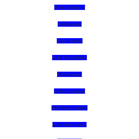
4Life Dinamarca
4Life Irlanda
4Life Lituania
4Life Paises Bajos
4Life Polonia
4Life Eslovaquia
4Life Suiza (Inglés)
4Life Reino Unido