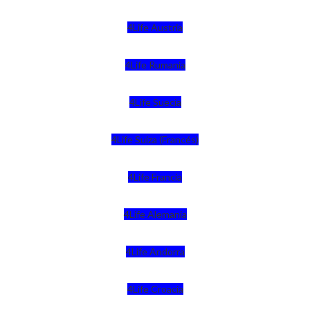
4Life Austria
4Life Rumania
4Life Suecia
4Life Suiza (Francés)
4Life Francia
4Life Alemania
4Life Andorra
4Life Croacia