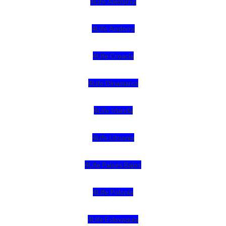
4Life Alemania
4Life Andorra
4Life Croacia
4Life Dinamarca
4Life Irlanda
4Life Lituania
4Life Paises Bajos
4Life Polonia
4Life Eslovaquia