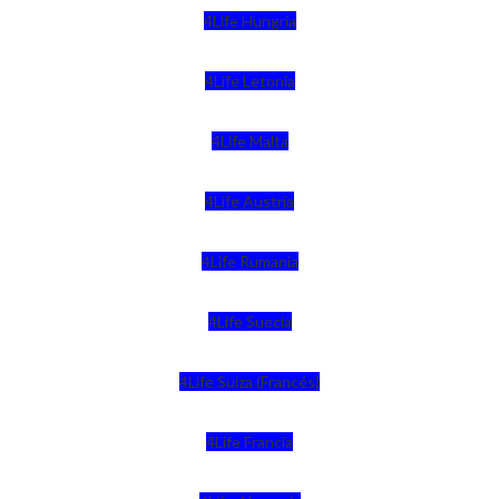
4Life Hungria
4Life Letonia
4Life Malta
4Life Austria
4Life Rumania
4Life Suecia
4Life Suiza (Francés)
4Life Francia