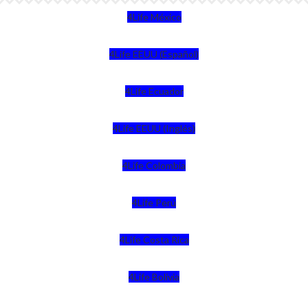
4Life México
4Life EEUU (Español)
4Life Ecuador
4Life EEUU (Inglés)
4Life Colombia
4Life Perú
4Life Costa Rica
4Life Bolivia