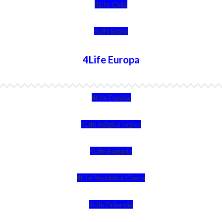
4Life Chile
4Life Brasil
4Life Europa
4Life España
4Life Bélgica Ingles
4Life Bulgaria
4Life República Checa
4Life Finlandia