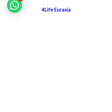
4Life Eurasia
4Life Kazajstán
4Life Kirguistán
4Life Rusia
4Life Mongolia
4Life Bielorrusia
4Life Ucrania
4Life Asia