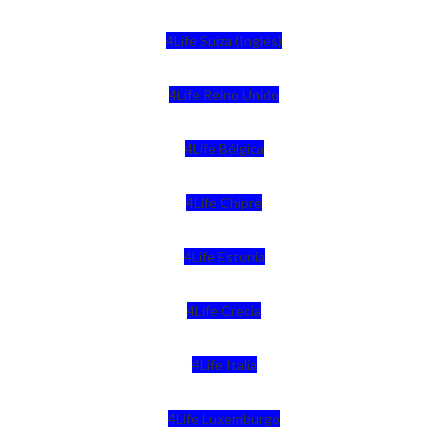
4Life Suiza (Inglés)
4Life Reino Unido
4Life Bélgica
4Life Chipre
4Life Estonia
4Life Crecia
4Life Italia
4Life Luxemburgo