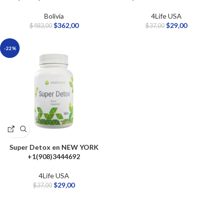
Bolivia
4Life USA
$
362,00
$
29,00
$
483,00
$
37,00
-22%
Super Detox en NEW YORK
+1(908)3444692
4Life USA
$
29,00
$
37,00