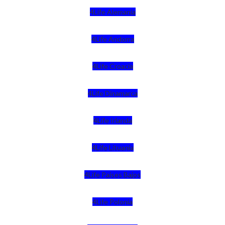
4Life Alemania
4Life Andorra
4Life Croacia
4Life Dinamarca
4Life Irlanda
4Life Lituania
4Life Paises Bajos
4Life Polonia