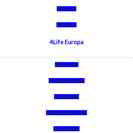
4Life Chile
4Life Brasil
4Life Europa
4Life España
4Life Bélgica Ingles
4Life Bulgaria
4Life República Checa
4Life Finlandia