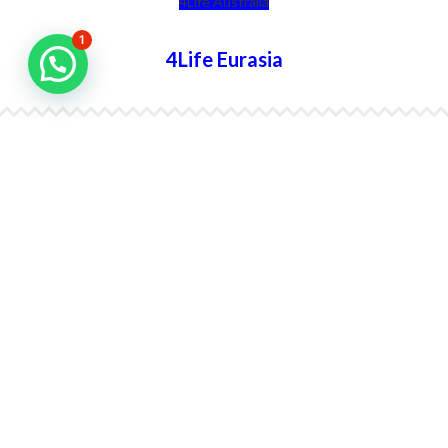
4Life Australia
1
4Life Eurasia
4Life Kazajstán
4Life Kirguistán
4Life Rusia
4Life Mongolia
4Life Bielorrusia
4Life Ucrania