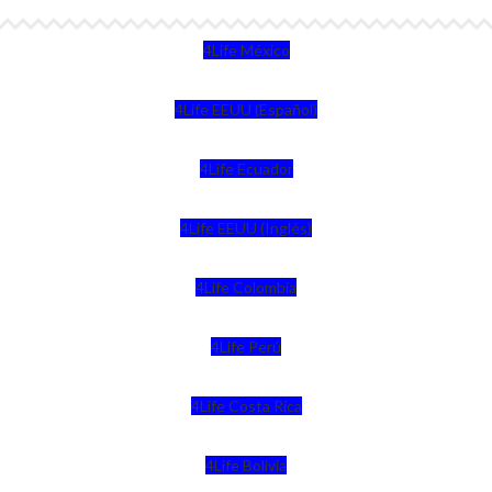
4Life México
4Life EEUU (Español)
4Life Ecuador
4Life EEUU (Inglés)
4Life Colombia
4Life Perú
4Life Costa Rica
4Life Bolivia