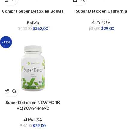
Compra Super Detox en Bolivia
Super Detox en California
Bolivia
4Life USA
$
362,00
$
29,00
$
483,00
$
37,00
-22%
Super Detox en NEW YORK
+1(908)3444692
4Life USA
$
29,00
$
37,00