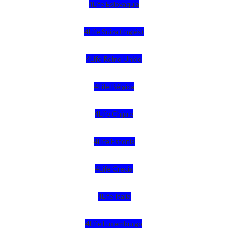
4Life Eslovaquia
4Life Suiza (Inglés)
4Life Reino Unido
4Life Bélgica
4Life Chipre
4Life Estonia
4Life Crecia
4Life Italia
4Life Luxemburgo