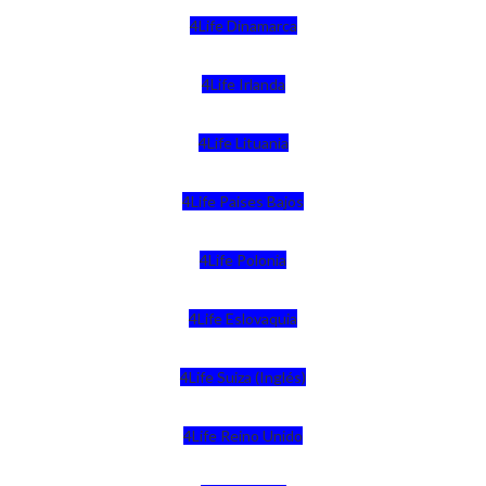
4Life Dinamarca
4Life Irlanda
4Life Lituania
4Life Paises Bajos
4Life Polonia
4Life Eslovaquia
4Life Suiza (Inglés)
4Life Reino Unido