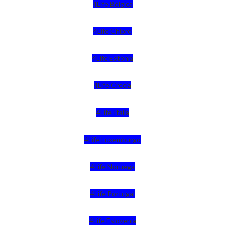
4Life Bélgica
4Life Chipre
4Life Estonia
4Life Crecia
4Life Italia
4Life Luxemburgo
4Life Noruega
4Life Portugal
4Life Eslovenia