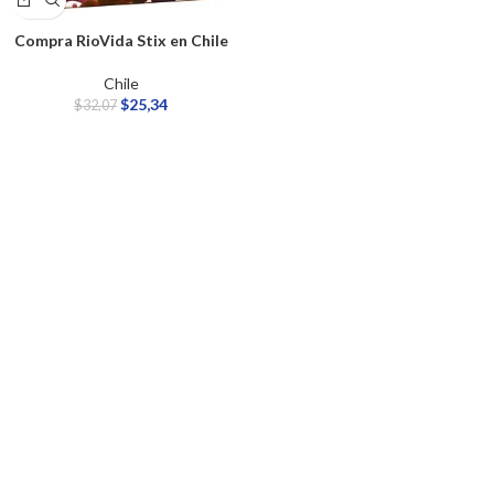
Compra RioVida Stix en Chile
Chile
$
25,34
$
32,07