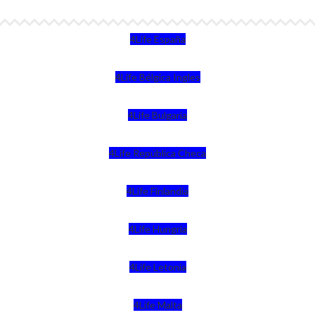
4Life España
4Life Bélgica Ingles
4Life Bulgaria
4Life República Checa
4Life Finlandia
4Life Hungria
4Life Letonia
4Life Malta