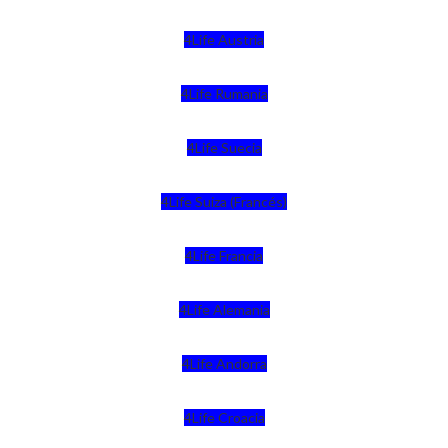
4Life Austria
4Life Rumania
4Life Suecia
4Life Suiza (Francés)
4Life Francia
4Life Alemania
4Life Andorra
4Life Croacia