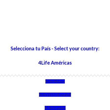
Selecciona tu País - Select your country:
4Life Américas
4Life México
4Life EEUU (Español)
4Life Ecuador