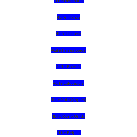
4Life Dinamarca
4Life Irlanda
4Life Lituania
4Life Paises Bajos
4Life Polonia
4Life Eslovaquia
4Life Suiza (Inglés)
4Life Reino Unido
4Life Bélgica