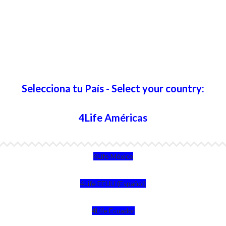
Selecciona tu País - Select your country:
4Life Américas
4Life México
4Life EEUU (Español)
4Life Ecuador