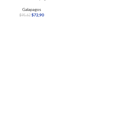
Galapagos
$
72,90
$
95,62