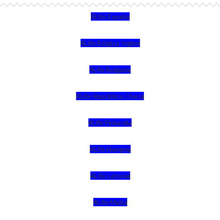
4Life España
4Life Bélgica Ingles
4Life Bulgaria
4Life República Checa
4Life Finlandia
4Life Hungria
4Life Letonia
4Life Malta