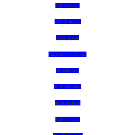
4Life Austria
4Life Rumania
4Life Suecia
4Life Suiza (Francés)
4Life Francia
4Life Alemania
4Life Andorra
4Life Croacia