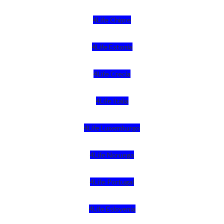
4Life Chipre
4Life Estonia
4Life Crecia
4Life Italia
4Life Luxemburgo
4Life Noruega
4Life Portugal
4Life Eslovenia