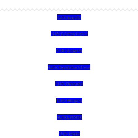
4Life España
4Life Bélgica Ingles
4Life Bulgaria
4Life República Checa
4Life Finlandia
4Life Hungria
4Life Letonia
4Life Malta