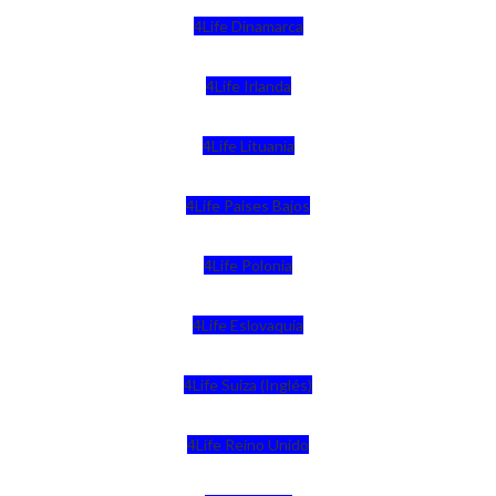
4Life Dinamarca
4Life Irlanda
4Life Lituania
4Life Paises Bajos
4Life Polonia
4Life Eslovaquia
4Life Suiza (Inglés)
4Life Reino Unido