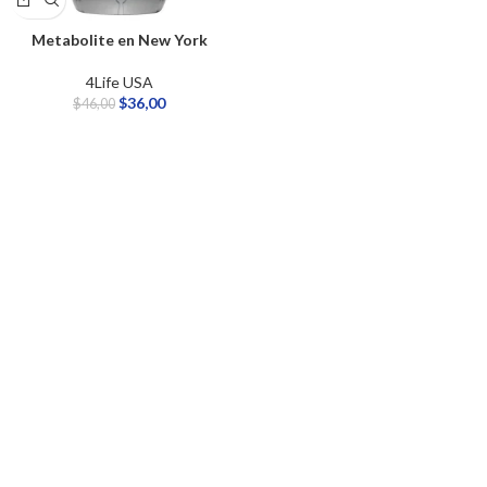
Metabolite en New York
4Life USA
$
36,00
$
46,00