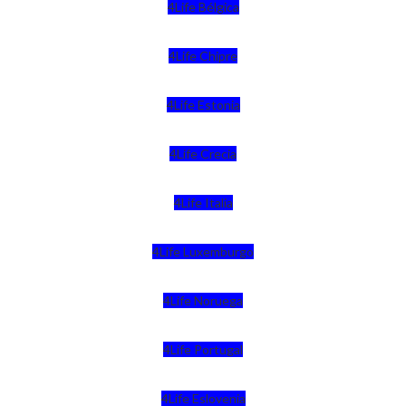
4Life Bélgica
4Life Chipre
4Life Estonia
4Life Crecia
4Life Italia
4Life Luxemburgo
4Life Noruega
4Life Portugal
4Life Eslovenia