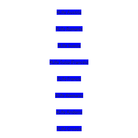
4Life Austria
4Life Rumania
4Life Suecia
4Life Suiza (Francés)
4Life Francia
4Life Alemania
4Life Andorra
4Life Croacia