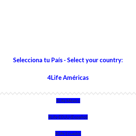
Selecciona tu País - Select your country:
4Life Américas
4Life México
4Life EEUU (Español)
4Life Ecuador