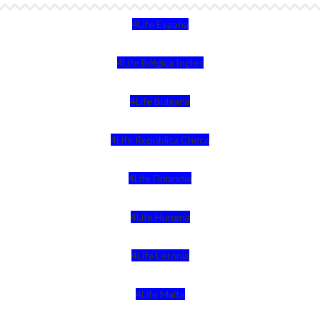
4Life España
4Life Bélgica Ingles
4Life Bulgaria
4Life República Checa
4Life Finlandia
4Life Hungria
4Life Letonia
4Life Malta