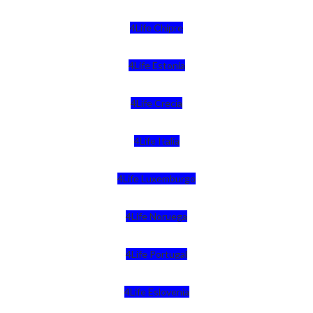
4Life Chipre
4Life Estonia
4Life Crecia
4Life Italia
4Life Luxemburgo
4Life Noruega
4Life Portugal
4Life Eslovenia