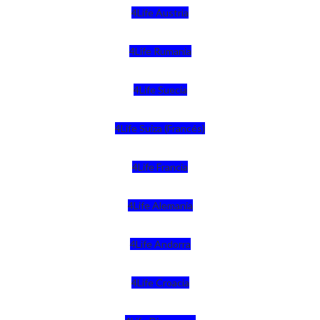
4Life Austria
4Life Rumania
4Life Suecia
4Life Suiza (Francés)
4Life Francia
4Life Alemania
4Life Andorra
4Life Croacia