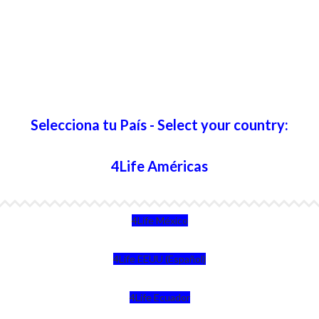
Selecciona tu País - Select your country:
4Life Américas
4Life México
4Life EEUU (Español)
4Life Ecuador