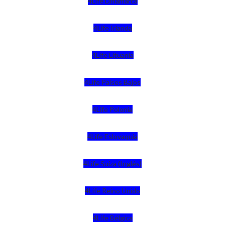
4Life Dinamarca
4Life Irlanda
4Life Lituania
4Life Paises Bajos
4Life Polonia
4Life Eslovaquia
4Life Suiza (Inglés)
4Life Reino Unido
4Life Bélgica