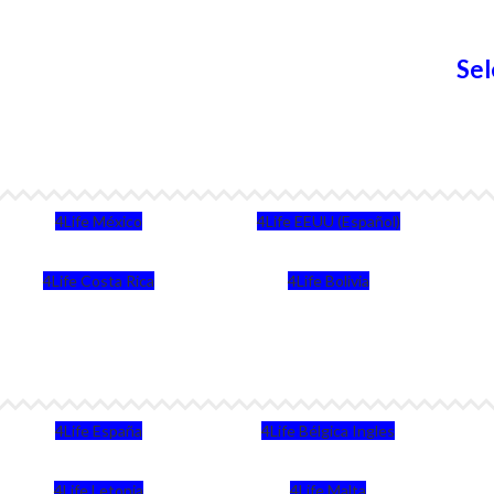
Sel
4Life México
4Life EEUU (Español)
4Life Costa Rica
4Life Bolivia
4Life España
4Life Bélgica Ingles
4Life Letonia
4Life Malta