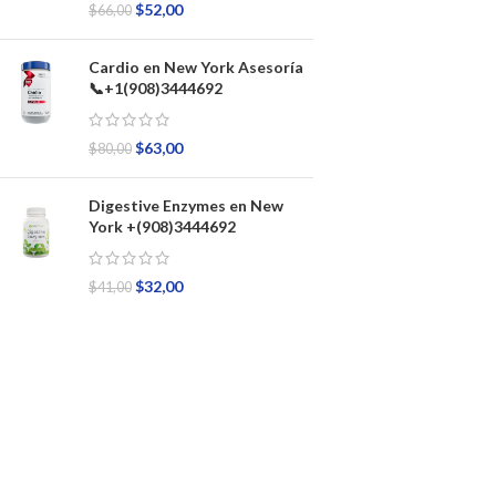
$
52,00
$
66,00
Cardio en New York Asesoría
📞+1(908)3444692
$
63,00
$
80,00
Digestive Enzymes en New
York +(908)3444692
$
32,00
$
41,00