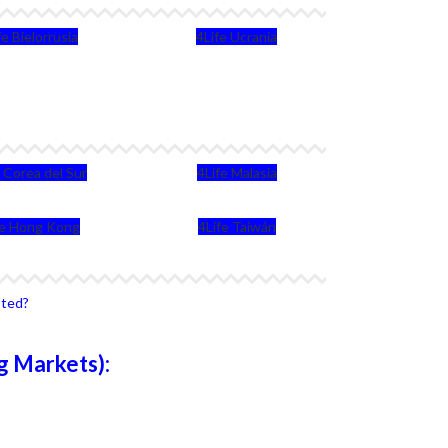
fe Bielorrusia
4Life Ucrania
e Corea del Sur
4Life Malasia
fe Hong Kong
4Life Taiwán
sted?
g Markets):