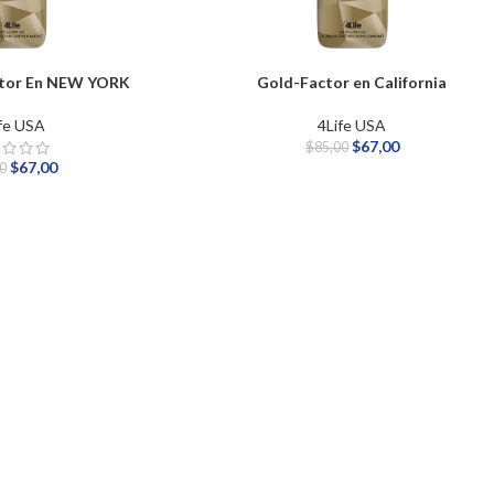
ctor En NEW YORK
Gold-Factor en California
fe USA
4Life USA
$
67,00
$
85,00
$
67,00
00