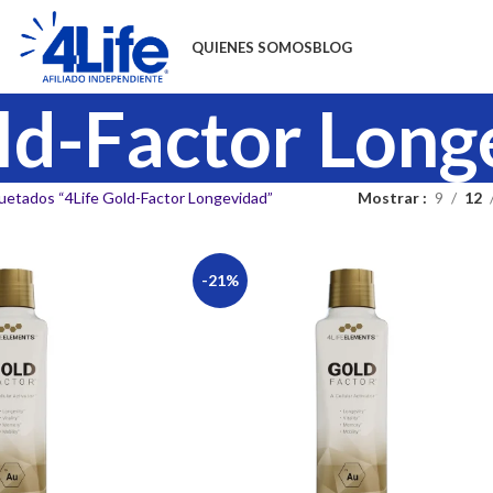
QUIENES SOMOS
BLOG
ld-Factor Long
uetados “4Life Gold-Factor Longevidad”
Mostrar
9
12
-21%