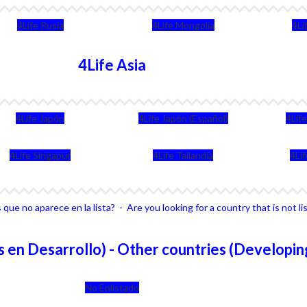
4Life Rusia
4Life Mongolia
4Li
4Life Asia
4Life Japón
4Life Japón (Español)
4Lif
4Life Singapur
4Life Tailandia
4Li
que no aparece en la lista? - Are you looking for a country that is not li
 en Desarrollo) - Other countries (Developin
No Enlistado