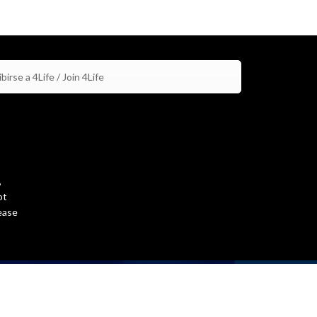
birse a 4Life / Join 4Life
,
ot
ease