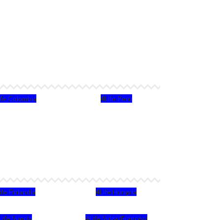
ife Colombia
4Life Perú
ife Finlandia
4Life Hungria
Life Suecia
4Life Suiza (Francés)