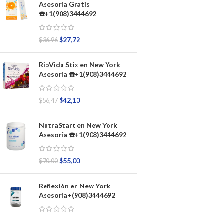
Asesoría Gratis
☎️+1(908)3444692
$
27,72
$
36,96
RioVida Stix en New York
Asesoría ☎️+1(908)3444692
$
42,10
$
56,47
NutraStart en New York
Asesoría ☎️+1(908)3444692
$
55,00
$
70,00
Reflexión en New York
Asesoría+(908)3444692