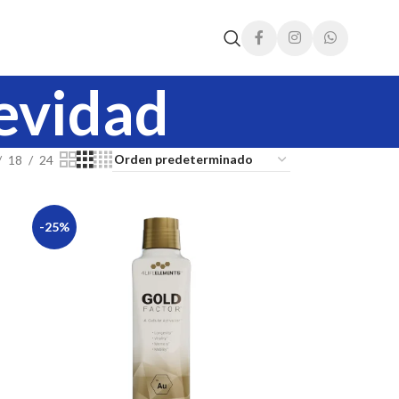
evidad
18
24
-25%