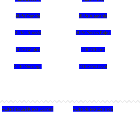
4Life Francia
4Life Alemania
4Life Lituania
4Life Paises Bajos
4Life Bélgica
4Life Chipre
4Life Noruega
4Life Portugal
4Life Papúa Nueva Guinea
4Life Nueva Zelanda