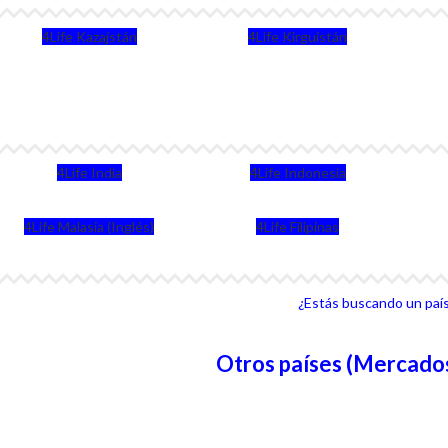
4Life Kazajstán
4Life Kirguistán
4Life India
4Life Indonesia
4Life Malasia (Inglés)
4Life Filipinas
¿Estás buscando un país 
Otros países (Mercados