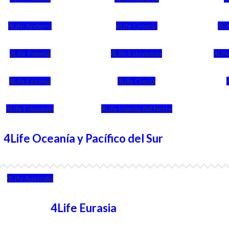
4Life Andorra
4Life Croacia
4Li
4Life Polonia
4Life Eslovaquia
4Life
4Life Estonia
4Life Crecia
4Life Eslovenia
4Life Irlanda del Norte
4Life Oceanía y Pacífico del Sur
4Life Australia
4Life Eurasia