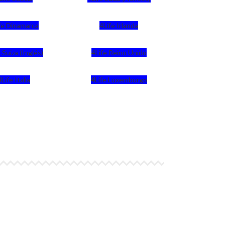
fe Dinamarca
4Life Irlanda
 Suiza (Inglés)
4Life Reino Unido
4Life Italia
4Life Luxemburgo