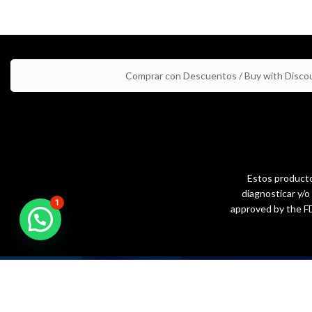
Comprar con Descuentos / Buy with Disco
Estos productos
diagnosticar y/
1
approved by the FD