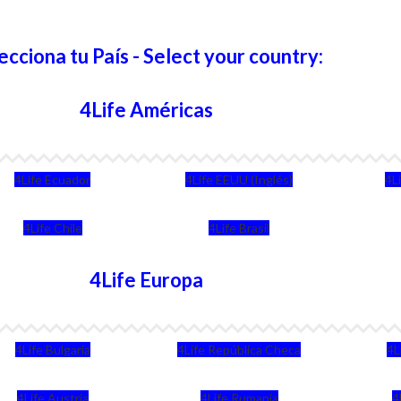
ecciona tu País - Select your country:
4Life Américas
4Life Ecuador
4Life EEUU (Inglés)
4L
4Life Chile
4Life Brasil
4Life Europa
4Life Bulgaria
4Life República Checa
4L
4Life Austria
4Life Rumania
4