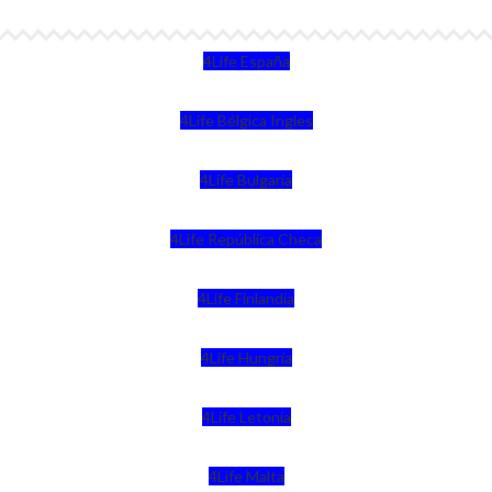
4Life España
4Life Bélgica Ingles
4Life Bulgaria
4Life República Checa
4Life Finlandia
4Life Hungria
4Life Letonia
4Life Malta