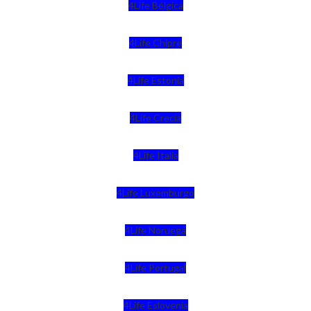
4Life Bélgica
4Life Chipre
4Life Estonia
4Life Crecia
4Life Italia
4Life Luxemburgo
4Life Noruega
4Life Portugal
4Life Eslovenia