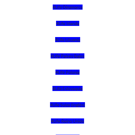
4Life Dinamarca
4Life Irlanda
4Life Lituania
4Life Paises Bajos
4Life Polonia
4Life Eslovaquia
4Life Suiza (Inglés)
4Life Reino Unido