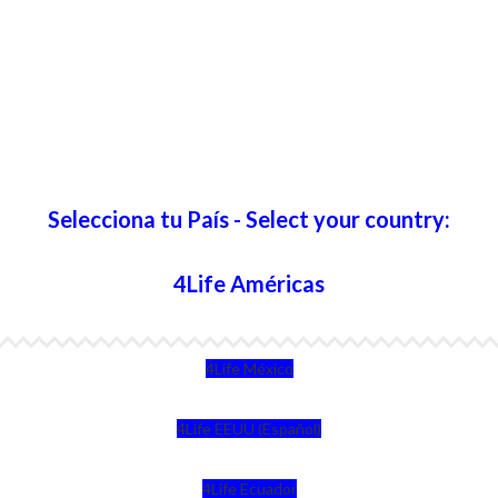
Selecciona tu País - Select your country:
4Life Américas
4Life México
4Life EEUU (Español)
4Life Ecuador