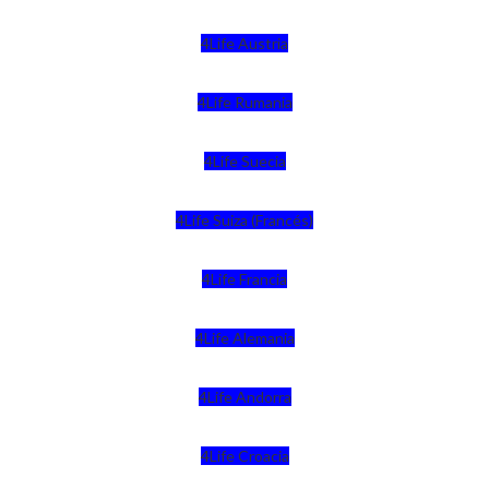
4Life Austria
4Life Rumania
4Life Suecia
4Life Suiza (Francés)
4Life Francia
4Life Alemania
4Life Andorra
4Life Croacia