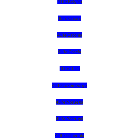
4Life Bélgica
4Life Chipre
4Life Estonia
4Life Crecia
4Life Italia
4Life Luxemburgo
4Life Noruega
4Life Portugal
4Life Eslovenia