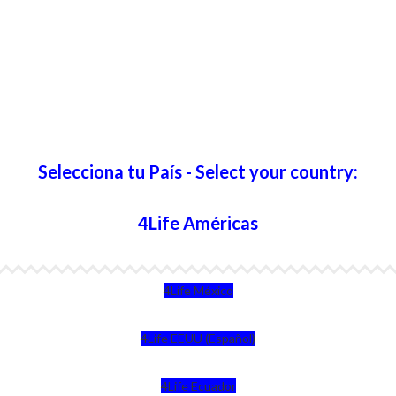
Selecciona tu País - Select your country:
4Life Américas
4Life México
4Life EEUU (Español)
4Life Ecuador