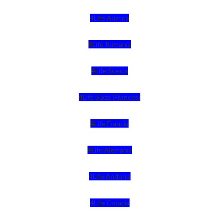
4Life Austria
4Life Rumania
4Life Suecia
4Life Suiza (Francés)
4Life Francia
4Life Alemania
4Life Andorra
4Life Croacia