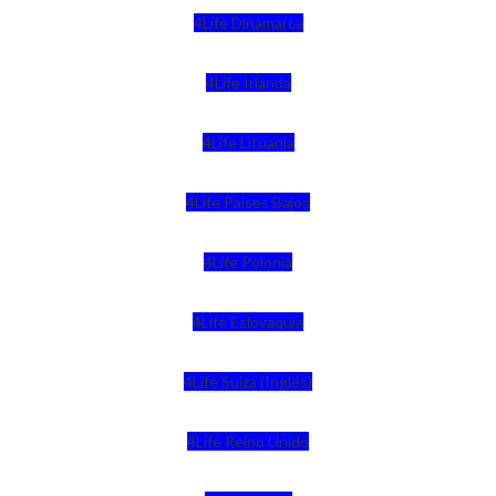
4Life Dinamarca
4Life Irlanda
4Life Lituania
4Life Paises Bajos
4Life Polonia
4Life Eslovaquia
4Life Suiza (Inglés)
4Life Reino Unido