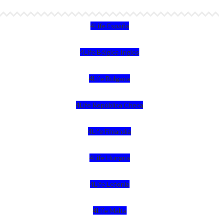
4Life España
4Life Bélgica Ingles
4Life Bulgaria
4Life República Checa
4Life Finlandia
4Life Hungria
4Life Letonia
4Life Malta